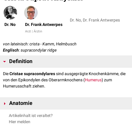
Dr. No, Dr. Frank Antwerpes
Dr. No
Dr. Frank Antwerpes
Arzt | Ärztin
von lateinisch: crista - Kamm, Helmbusch
Englisch
: supracondylar ridge
Definition
Die
Cristae supracondylares
sind ausgeprägte Knochenkämme, die
von den Epikondylen des Oberarmknochens (
Humerus
) zum
Humerusschaft ziehen.
Anatomie
Man unterscheidet:
Artikelinhalt ist veraltet?
Crista supracondylaris humeri lateralis - auf der lateralen Seite des
Hier melden
Humerus