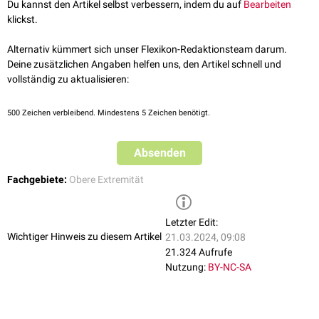
Crista supracondylaris humeri medialis - auf der medialen Seite des
Du kannst den Artikel selbst verbessern, indem du auf
Bearbeiten
Humerus
klickst.
Die
Crista supracondylaris humeri lateralis
dient als Ursprung bzw.
Alternativ kümmert sich unser Flexikon-Redaktionsteam darum.
Ansatzfläche für folgende Strukturen:
Deine zusätzlichen Angaben helfen uns, den Artikel schnell und
Musculus brachioradialis
vollständig zu aktualisieren:
Musculus extensor carpi radialis longus
Musculus triceps brachii
500
Zeichen verbleibend. Mindestens 5 Zeichen benötigt.
Septum intermusculare brachii laterale
Die
Crista supracondylaris humeri medialis
dient als Ursprung bzw.
Absenden
Ansatzfläche für folgende Strukturen:
Musculus brachialis
Fachgebiete:
Obere Extremität
Musculus pronator teres
Musculus triceps brachii - medialer Kopf
Septum intermusculare brachii mediale
Letzter Edit:
Wichtiger Hinweis zu diesem Artikel
21.03.2024, 09:08
21.324 Aufrufe
Nutzung:
BY-NC-SA