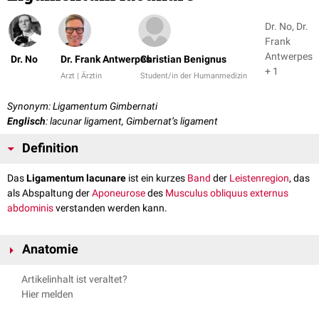
Dr. No, Dr.
Frank
Antwerpes
Dr. No
Dr. Frank Antwerpes
Christian Benignus
+ 1
Arzt | Ärztin
Student/in der Humanmedizin
Synonym: Ligamentum Gimbernati
Englisch
: lacunar ligament, Gimbernat’s ligament
Definition
Das
Ligamentum lacunare
ist ein kurzes
Band
der
Leistenregion
, das
als Abspaltung der
Aponeurose
des
Musculus obliquus externus
abdominis
verstanden werden kann.
Anatomie
Das Ligamentum lacunare steht
kaudal
mit dem Schambeinkamm
Artikelinhalt ist veraltet?
(
Pecten ossis pubis
) in Verbindung,
kranial
mit dem
Ligamentum
Hier melden
inguinale
. Es hat die Form eines Dreiecks, dessen Basis nach
lateral
und
dessen Apex nach
medial
zeigt.