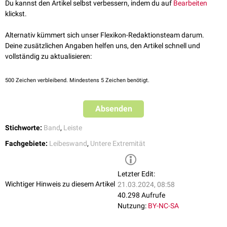
Du kannst den Artikel selbst verbessern, indem du auf
Bearbeiten
Das Ligamentum lacunare ist zwischen 1,25 und 1,5 cm lang, beim Mann
klickst.
etwas länger als bei der Frau. Die nach
lateral
weisende Seite ist
konkav
und bildet die
mediale
Begrenzung der
Lacuna vasorum
bzw. des
Anulus
Alternativ kümmert sich unser Flexikon-Redaktionsteam darum.
femoralis
.
Deine zusätzlichen Angaben helfen uns, den Artikel schnell und
vollständig zu aktualisieren:
500
Zeichen verbleibend. Mindestens 5 Zeichen benötigt.
Absenden
Stichworte:
Band
,
Leiste
Fachgebiete:
Leibeswand
,
Untere Extremität
Letzter Edit:
Wichtiger Hinweis zu diesem Artikel
21.03.2024, 08:58
40.298 Aufrufe
Nutzung:
BY-NC-SA