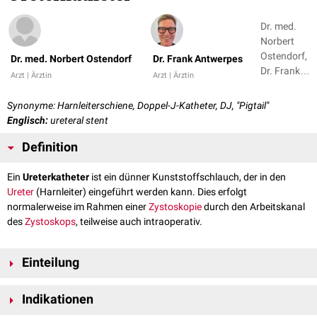
Dr. med.
Norbert
Ostendorf,
Dr. med. Norbert Ostendorf
Dr. Frank Antwerpes
Dr. Frank
Arzt | Ärztin
Arzt | Ärztin
Antwerpes
+ 1
Synonyme: Harnleiterschiene, Doppel-J-Katheter, DJ, "Pigtail"
Englisch:
ureteral stent
Definition
Ein
Ureterkatheter
ist ein dünner Kunststoffschlauch, der in den
Ureter
(Harnleiter) eingeführt werden kann. Dies erfolgt
normalerweise im Rahmen einer
Zystoskopie
durch den Arbeitskanal
des
Zystoskops
, teilweise auch intraoperativ.
Einteilung
Katheter, die vom Nierenbecken bis zur
Blase
reichen. Dies ist die
Indikationen
weitaus häufigste Form. Damit der Katheter nicht nach unten
herausrutschen oder evtl. auch nach oben dislozieren kann, sind