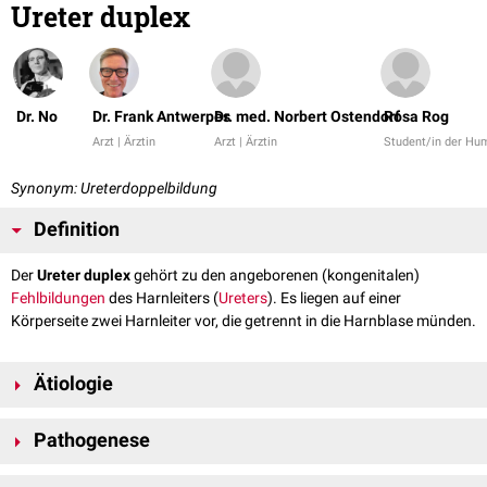
Ureter duplex
Dr. No
Dr. Frank Antwerpes
Dr. med. Norbert Ostendorf
Rosa Rog
Arzt | Ärztin
Arzt | Ärztin
Student/in der Hu
Synonym: Ureterdoppelbildung
Definition
Der
Ureter duplex
gehört zu den angeborenen (kongenitalen)
Fehlbildungen
des Harnleiters (
Ureters
). Es liegen auf einer
Körperseite zwei Harnleiter vor, die getrennt in die Harnblase münden.
Ätiologie
Die Entwicklungsanomalie, um die es sich hierbei handelt, zeigt eine
Pathogenese
genetische Disposition, da es zu familiären Häufungen kommt. Er kann
mit einer Doppelanlage des
Nierenbeckenkelchsystems
assoziiert sein.
Die Genese des Ureter duplex liegt in der Ausbildung zweier von einander