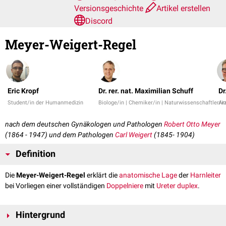
Versionsgeschichte
Artikel erstellen
Discord
Meyer-Weigert-Regel
Eric Kropf
Dr. rer. nat. Maximilian Schuff
Dr
Student/in der Humanmedizin
Biologe/in | Chemiker/in | Naturwissenschaftler/in
Arz
nach dem deutschen Gynäkologen und Pathologen
Robert Otto Meyer
(1864 - 1947) und dem Pathologen
Carl Weigert
(1845- 1904)
Definition
Die
Meyer-Weigert-Regel
erklärt die
anatomische Lage
der
Harnleiter
bei Vorliegen einer vollständigen
Doppelniere
mit
Ureter duplex
.
Hintergrund