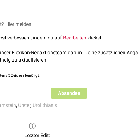
ich meist im Bereich der drei physiologischen Engstellen im Verla
bergang vom
Nierenbecken
zum Ureter
 sich durch heftige krampfartige Schmerzen bemerkbar, die so 
et?
Hier melden
Überkreuzung der
Arteria iliaca externa
bzw.
Arteria iliaca commu
ch um eine Harnleiterkolik). Sie können zu einem
akuten Abdome
rchtritt durch die Wand der
Harnblase
(
Ureterostium
).
lbst verbessern, indem du auf
Bearbeiten
klickst.
 unser Flexikon-Redaktionsteam darum. Deine zusätzlichen Anga
ändig zu aktualisieren:
tens 5 Zeichen benötigt.
Absenden
rnstein
,
Ureter
,
Urolithiasis
Letzter Edit: