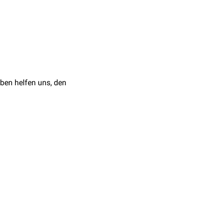
uf des Ureters:
genannte
Nierenkolik
nis
n
führen.
ben helfen uns, den