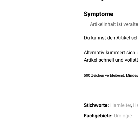
Harnleitersteine finden s
Symptome
Obere Ureterenge: Ü
Harnleitersteine machen
Artikelinhalt ist veralt
Mittlere Ureterenge: 
(eigentlich handelt es si
Untere Ureterenge: Du
Du kannst den Artikel se
Alternativ kümmert sich
Artikel schnell und vollst
500
Zeichen verbleibend. Mindes
Stichworte:
Harnleiter
,
Ha
Fachgebiete:
Urologie