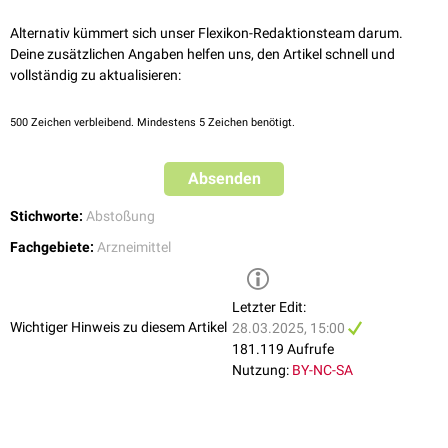
Thrombozytopenie
Herpes zoster
Alternativ kümmert sich unser Flexikon-Redaktionsteam darum.
Herpes simplex
Deine zusätzlichen Angaben helfen uns, den Artikel schnell und
Candidose
vollständig zu aktualisieren:
Sepsis
Progressive multifokale Leukenzephalopathie
(PML)
500
Zeichen verbleibend. Mindestens 5 Zeichen benötigt.
Selten kann eine
paradoxe proinflammatorische Reaktion
auftreten.
Absenden
Stichworte:
Abstoßung
Fachgebiete:
Arzneimittel
Letzter Edit:
Wichtiger Hinweis zu diesem Artikel
28.03.2025, 15:00
181.119 Aufrufe
Nutzung:
BY-NC-SA