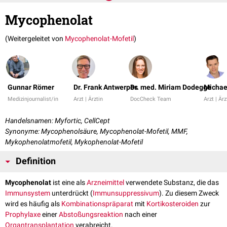
Mycophenolat
(Weitergeleitet von
Mycophenolat-Mofetil
)
Gunnar Römer
Dr. Frank Antwerpes
Dr. med. Miriam Dodegge
Michae
Medizinjournalist/in
Arzt | Ärztin
DocCheck Team
Arzt | Ärz
Handelsnamen: Myfortic, CellCept
Synonyme: Mycophenolsäure, Mycophenolat-Mofetil, MMF,
Mykophenolatmofetil, Mykophenolat-Mofetil
Definition
Mycophenolat
ist eine als
Arzneimittel
verwendete Substanz, die das
Immunsystem
unterdrückt (
Immunsuppressivum
). Zu diesem Zweck
wird es häufig als
Kombinationspräparat
mit
Kortikosteroiden
zur
Prophylaxe
einer
Abstoßungsreaktion
nach einer
Organtransplantation
verabreicht.