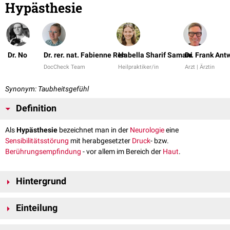
Hypästhesie
Dr. No
Dr. rer. nat. Fabienne Reh
Isabella Sharif Samani
Dr. Frank Ant
DocCheck Team
Heilpraktiker/in
Arzt | Ärztin
Synonym: Taubheitsgefühl
Definition
Als
Hypästhesie
bezeichnet man in der
Neurologie
eine
Sensibilitätsstörung
mit herabgesetzter
Druck
- bzw.
Berührungsempfindung
- vor allem im Bereich der
Haut
.
Hintergrund
Ein Hypästhesie kann mit vermindertem
Schmerz
- oder
Einteilung
Temperaturempfinden
einhergehen. Ist nur eine Körperhälfte betroffen,
spricht man von einer
Hemihypästhesie
.
taktile Hypästhesie: Verminderung der Berührungsempfindung