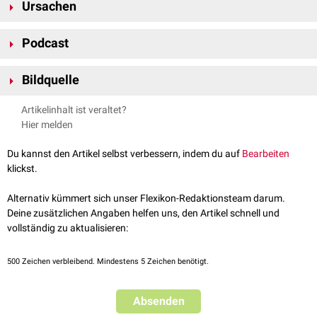
Ursachen
thermische Hypästhesie: Verminderung der Temperaturempfindung
Als Ursache einer Hypästhesie kommen unter anderem in Frage:
Podcast
Schädigung der Haut (
Verbrennung
)
Polyneuropathie
periphere
Bildquelle
Nervenläsionen
Hirninfarkte
(
Somatosensorischer Cortex
)
Bildquelle Causa obscura: © Alexander Lyashkov /
Unsplash
Intoxikationen
Artikelinhalt ist veraltet?
Ischämie
Hier melden
siehe auch:
Anästhesie
,
Hyperästhesie
,
Parästhesie
Du kannst den Artikel selbst verbessern, indem du auf
Bearbeiten
klickst.
Causa obscura – Banale Taubheit
Alternativ kümmert sich unser Flexikon-Redaktionsteam darum.
Deine zusätzlichen Angaben helfen uns, den Artikel schnell und
vollständig zu aktualisieren:
500
Zeichen verbleibend. Mindestens 5 Zeichen benötigt.
Absenden