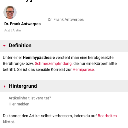
Dr. Frank Antwerpes
Dr. Frank Antwerpes
Arzt | Ärztin
Definition
Unter einer
Hemihypästhesie
versteht man eine herabgesetzte
Berührungs- bzw.
Schmerzempfindung
, die nur eine Körperhälfte
betrifft. Sie ist das sensible Korrelat zur
Hemiparese
.
Hintergrund
Hemihypästhesien treten bei einer Schädigung von
Neuronen
bzw.
Artikelinhalt ist veraltet?
Nervenbahnen im
ZNS
auf, insbesondere bei
Hirninfarkten
. Da die
Hier melden
sensiblen Nervenbahnen im Rückenmark auf die Gegenseite kreuzen,
liegt die Hemihypästhesie
kontralateral
zur Seite der Hirnläsion.
Du kannst den Artikel selbst verbessern, indem du auf
Bearbeiten
klickst.