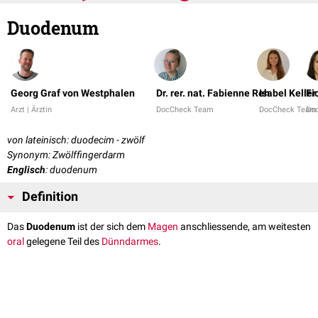
Duodenum
Georg Graf von Westphalen
Dr. rer. nat. Fabienne Reh
Isabel Keller
Fi
Arzt | Ärztin
DocCheck Team
DocCheck Team
Do
von lateinisch: duodecim - zwölf
Synonym: Zwölffingerdarm
Englisch
: duodenum
Definition
Das
Duodenum
ist der sich dem
Magen
anschliessende, am weitesten
oral
gelegene Teil des
Dünndarmes
.