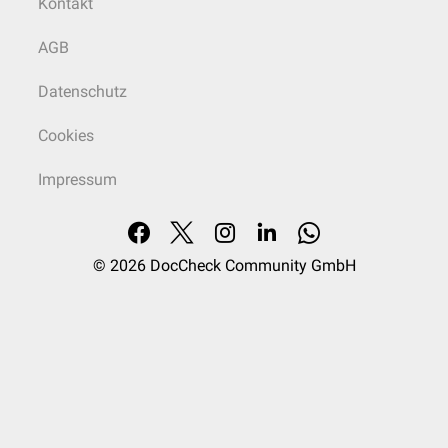
Kontakt
Lymphabfluss
AGB
Die Lymphgefäße folgen in gegensinniger Richtung den Arterien. Sie
drainieren in die
Nodi lymphatici pancreaticoduodenales
und die
Nodi
Datenschutz
lymphatici pylorici
(obere Duodenalabschnitte) sowie die
Nodi lymphatici
mesenterici superiores
(untere Duodenalabschnitte).
Cookies
Innervation
Impressum
Sympathische Innervation
Präganglionäre
Nervenfasern erreichen das
Ganglion coeliacum
über
den
Nervus splanchnicus major
und gelangen nach einer Umschaltung
über
periarterielle
Geflechte zum Duodenum.
© 2026
DocCheck Community GmbH
Parasympathische Innervation
Präganglionäre Nervenfasern verlaufen im
Truncus vagalis posterior
. In
der Darmwand erfolgt die Umschaltung auf das 2. Neuron.