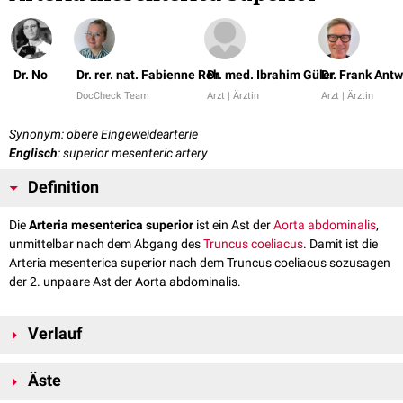
Dr. No
Dr. rer. nat. Fabienne Reh
Dr. med. Ibrahim Güler
Dr. Frank Ant
DocCheck Team
Arzt | Ärztin
Arzt | Ärztin
Synonym: obere Eingeweidearterie
Englisch
: superior mesenteric artery
Definition
Die
Arteria mesenterica superior
ist ein Ast der
Aorta abdominalis
,
unmittelbar nach dem Abgang des
Truncus coeliacus
. Damit ist die
Arteria mesenterica superior nach dem Truncus coeliacus sozusagen
der 2. unpaare Ast der Aorta abdominalis.
Verlauf
Die Arteria mesenterica superior entspringt etwa in Höhe des ersten
Äste
Lendenwirbels
(LWK 1) aus der Aorta und zieht nach
anterior
und
inferior
, wobei sie hinter dem Halsteil des
Pankreas
und der Milzvene