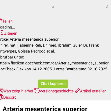
A
A
Teilen
oading...
Zitieren
rtikel Arteria mesenterica superior:
r. rer. nat. Fabienne Reh, Dr. med. Ibrahim Güler, Dr. Frank
ntwerpes, Golssa Pedrood et al.
brufbar unter:
ttps://flexikon.doccheck.com/de/Arteria_mesenterica_superior
ocCheck Flexikon 14.12.2005. Letzte Bearbeitung 02.10.2025
Zitat kopieren
Was zeigt hierher
Versionsgeschichte
Artikel erstellen
Discord
Arteria mesenterica superior