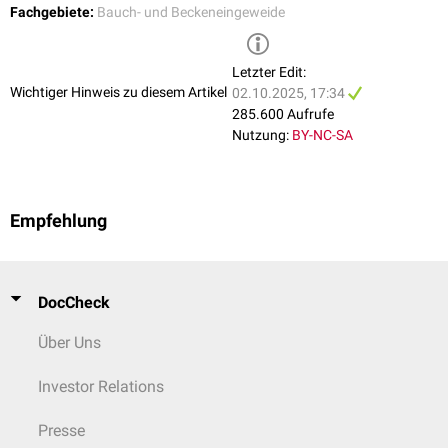
1) 3D-Modell 2) Transversalschnitt
posterior entspringen. Die Arteria caecalis anterior verläuft meist in
Fachgebiete:
Bauch- und Beckeneingeweide
der Plica caecalis vascularis.
Letzter Edit:
Wichtiger Hinweis zu diesem Artikel
02.10.2025, 17:34
285.600 Aufrufe
Nutzung:
BY-NC-SA
Empfehlung
DocCheck
Über Uns
Investor Relations
Presse