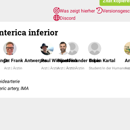
Zitat kopiere
Was zeigt hierher
Versionsgesc
Discord
terica inferior
inger
Dr. Frank Antwerpes
Paul Wiesner
Bijan Fink
Alexander Kupis
Orkan Kartal
An
Arzt | Ärztin
Arzt | Ärztin
Arzt | Ärztin
Arzt | Ärztin
Student/in der Humanmed
Arz
idearterie
eric artery, IMA