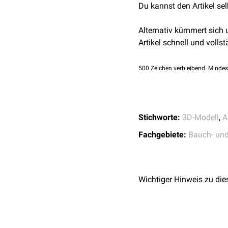
Du kannst den Artikel se
Arteria sigmoidea
: E
In ihrem Verlauf geht die
Arteria rectalis superi
und
Drummond-Anasto
Alternativ kümmert sich
Corpus cavernosum r
mesenterica superior
.
Artikel schnell und vollst
500
Zeichen verbleibend. Mindes
Stichworte:
3D-Modell
,
A
Fachgebiete:
Bauch- un
Wichtiger Hinweis zu die