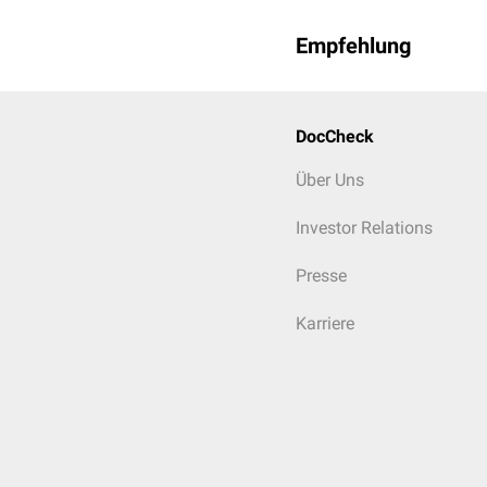
Empfehlung
DocCheck
Über Uns
Investor Relations
Presse
Karriere