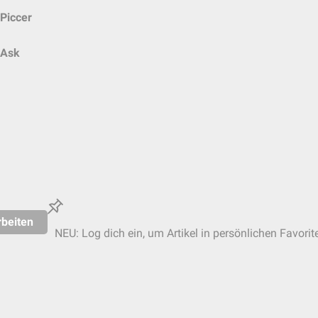
Piccer
Ask
beiten
NEU: Log dich ein, um Artikel in persönlichen Favorit