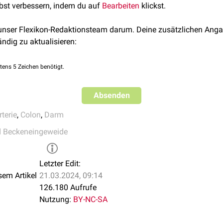
lbst verbessern, indem du auf
Bearbeiten
klickst.
in Gefäß mit mehreren Ästen, aus denen die Arkaden des
Colon 
 Arteria colica sinistra Anastomosen mit der
Arteria colica media
or
: Endast, teilt sich in zwei bis drei Äste, die miteinander ana
mose
). Somit besteht eine Verbindung zwischen Arteria mesenter
 unser Flexikon-Redaktionsteam darum. Deine zusätzlichen Anga
ecti
laufen
ändig zu aktualisieren:
tens 5 Zeichen benötigt.
Absenden
rterie
,
Colon
,
Darm
d Beckeneingeweide
Letzter Edit:
sem Artikel
21.03.2024, 09:14
126.180 Aufrufe
Nutzung:
BY-NC-SA