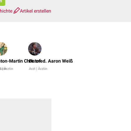
n
hichte
Artikel erstellen
Dr.
No,
ton-Martin Christof
Dr. med. Aaron Weiß
Fridolin
izin
t | Ärztin
Arzt | Ärztin
Bachinger
+
9