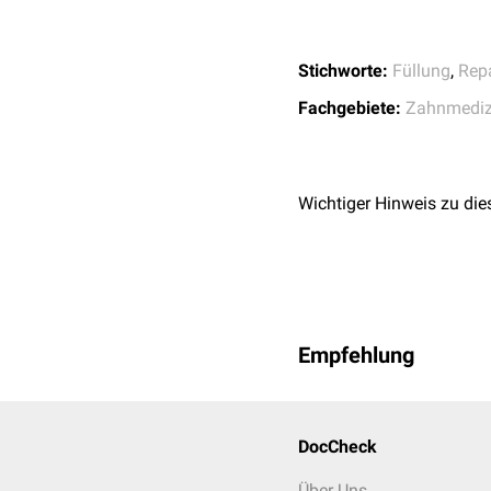
Stichworte:
Füllung
,
Rep
Fachgebiete:
Zahnmediz
Wichtiger Hinweis zu die
Empfehlung
DocCheck
Über Uns