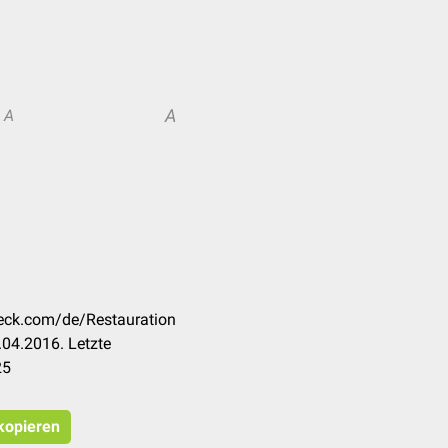
A
A
heck.com/de/Restauration
04.2016. Letzte
25
 kopieren