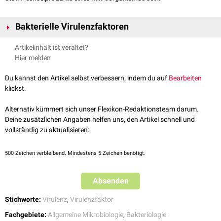
Bakterielle Virulenzfaktoren
Artikelinhalt ist veraltet?
Adhäsine
Hier melden
Fimbrien
sind Oberflächenproteine, die es einem Bakterium
ermöglichen, an Zielzellen zu haften. Hierbei reagieren die Adhäsine
Du kannst den Artikel selbst verbessern, indem du auf
Bearbeiten
mit den homologen
Rezeptoren
der Wirtszelle. Man unterscheidet
klickst.
Mannose-sensitive (MS-Typ) und Mannose-resistente (MR-Typ)
Fimbrien.
Alternativ kümmert sich unser Flexikon-Redaktionsteam darum.
Pili
ermöglichen den Austausch von
RNA
oder
DNA
unter den
Deine zusätzlichen Angaben helfen uns, den Artikel schnell und
Erregern.
vollständig zu aktualisieren:
OMPs
(Outer Membrane Proteins)
Antiphagozytosefaktoren
500
Zeichen verbleibend. Mindestens 5 Zeichen benötigt.
Antiphagozytosefaktoren verhindern die
Phagozytose
. Das bedeutet,
das Bakterium wird nicht von „Fresszellen“ des
Immunsystems
Absenden
aufgenommen und zerstört. Verschiedenste Bestandteile von Bakterien
können antiphagozytär wirksam sein:
Stichworte:
Virulenz
,
Virulenzfaktor
Kapsel: Die Bakterienkapsel besteht aus Zucker- oder
Aminosäure
-
Fachgebiete:
Allgemeine Mikrobiologie
,
Bakteriologie
Verbindungen. Bekapselte, krankmachende Bakterien sind