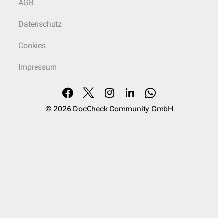
AGB
welches bei allen gramnegativen Bakterien in den
Lipopolysacchariden
(LPS) der äußeren Membran vorkommt. Lipid A wird beim Absterben des
Datenschutz
Bakteriums freigesetzt und entfaltet dann seine toxische Wirkung:
Interleukin 1
wird aus
Makrophagen
freigesetzt, wodurch es zu einer
Cookies
Fieberreaktion kommt
TNFα (
Tumornekrosefaktor α
) wird freigesetzt. Dies führt zu einer
Impressum
Erweiterung der Gefäße (
Vasodilatation
), wodurch es zu einem
septischen Schock
kommen kann.
Lipid A bindet an B-Zell-Rezeptoren, wodurch es zu einer Reifung der
B-Lymphozyten
kommt
© 2026
DocCheck Community GmbH
über den alternativen Weg wird das
Komplementsystem
aktiviert
Beeinflussung des
Kinin
-Systems und der
Blutgerinnung
Im Verlauf einer
Sepsis
(Blutvergiftung) mit gramnegativen Erregern
kann es nach einer
Antibiotika
-Therapie zu einer Endotoxinvergiftung
kommen, da durch das massenweise Absterben der Erreger sehr viel
Endotoxin freigesetzt wird. Dadurch kann es zum
Schock
kommen.
Exotoxine
Exotoxine
sind Giftstoffe, die von lebenden Bakterien sezerniert werden.
Oft werden sie nur von Bakterien gebildet, die durch einen