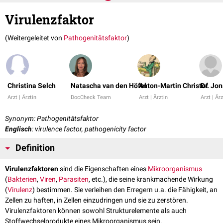
Virulenzfaktor
(Weitergeleitet von
Pathogenitätsfaktor
)
Christina Selch
Natascha van den Höfel
Anton-Martin Christof
Dr. Jon
Arzt | Ärztin
DocCheck Team
Arzt | Ärztin
Arzt | Ärz
Synonym: Pathogenitätsfaktor
Englisch
: virulence factor, pathogenicity factor
Definition
Virulenzfaktoren
sind die Eigenschaften eines
Mikroorganismus
(
Bakterien
,
Viren
,
Parasiten
, etc.), die seine krankmachende Wirkung
(
Virulenz
) bestimmen. Sie verleihen den Erregern u.a. die Fähigkeit, an
Zellen zu haften, in Zellen einzudringen und sie zu zerstören.
Virulenzfaktoren können sowohl Strukturelemente als auch
Stoffwechselprodukte eines Mikroorganismus sein.