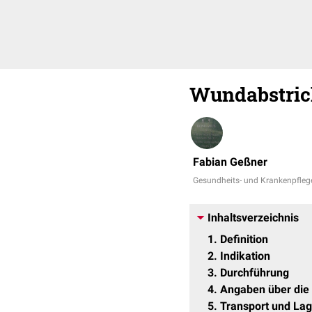
Wundabstric
Fabian Geßner
Gesundheits- und Krankenpfleg
Inhaltsverzeichnis
1
Definition
2
Indikation
3
Durchführung
4
Angaben über di
5
Transport und La