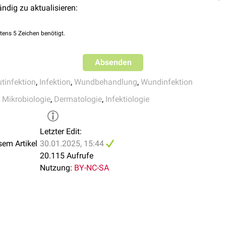
au/grüne feuchte
Nekrose
ändig zu aktualisieren:
ch
lt der
Mikrobiologe
wichtige Informationen, die zur richtigen Dia
tens 5 Zeichen benötigt.
Absenden
tinfektion
,
Infektion
,
Wundbehandlung
,
Wundinfektion
 Mikrobiologie
,
Dermatologie
,
Infektiologie
Letzter Edit:
sem Artikel
30.01.2025, 15:44
20.115 Aufrufe
Nutzung:
BY-NC-SA