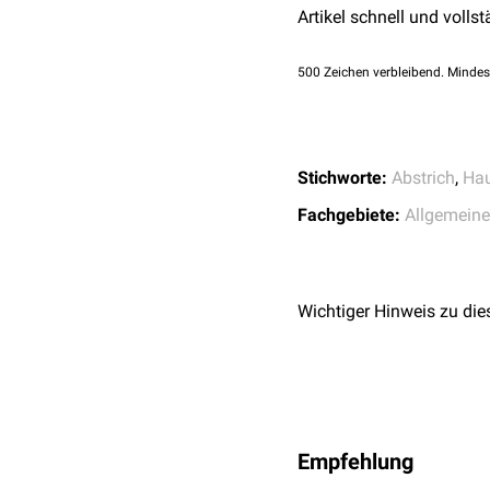
gold-farbene oder bl
Artikel schnell und vollst
vermehrter Wundgeru
Mit diesen Angaben erhä
500
Zeichen verbleibend. Mindes
Stichworte:
Abstrich
,
Hau
Fachgebiete:
Allgemeine
Wichtiger Hinweis zu die
Empfehlung