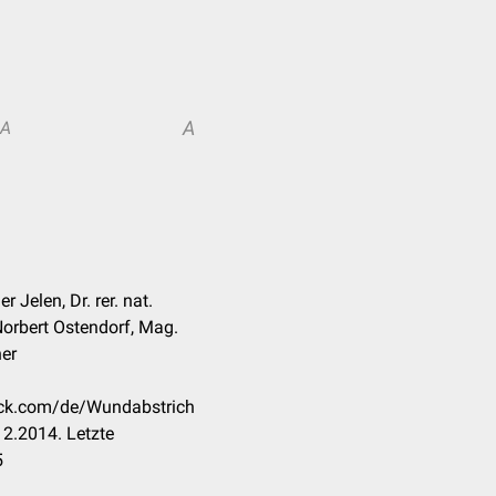
A
A
 Jelen, Dr. rer. nat.
Norbert Ostendorf, Mag.
ner
heck.com/de/Wundabstrich
2.2014. Letzte
5