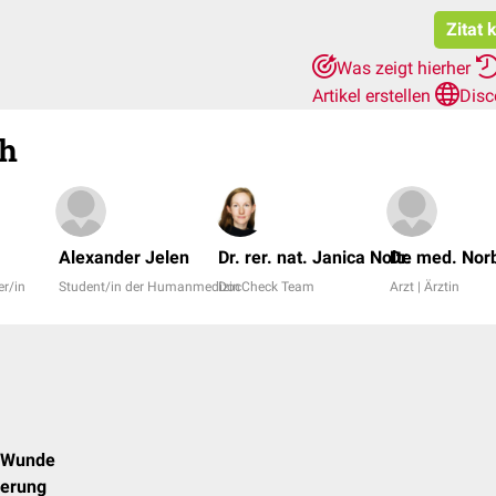
Zitat 
Was zeigt hierher
Artikel erstellen
Disc
h
Alexander Jelen
Dr. rer. nat. Janica Nolte
Dr. med. Nor
er/in
Student/in der Humanmedizin
DocCheck Team
Arzt | Ärztin
e Wunde
gerung