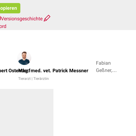
kopieren
Versionsgeschichte
ord
Fabian
Geßner,
bert Ostendorf
Mag. med. vet. Patrick Messner
Alexander
Tierarzt | Tierärztin
Jelen + 3