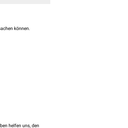
sachen können.
thalt.
en. Eiterauflagerungen
en, die Erreger
g der
Wunde
, da mit
folgen kann.
 zu untersuchende
 entnommen.
mtemperatur über max. 24
ben helfen uns, den