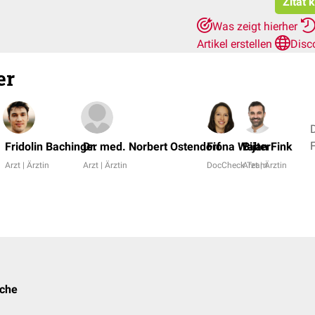
Zitat 
Was zeigt hierher
Artikel erstellen
Disc
er
Fridolin Bachinger
Dr. med. Norbert Ostendorf
Fiona Walter
Bijan Fink
Arzt | Ärztin
Arzt | Ärztin
DocCheck Team
Arzt | Ärztin
che