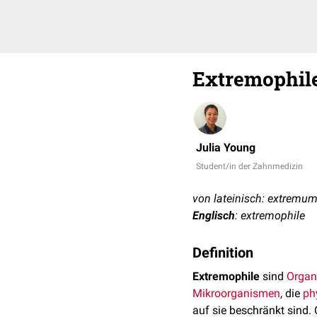
Extremophil
Julia Young
Student/in der Zahnmedizin
von lateinisch: extremum 
Englisch
: extremophile
Definition
Extremophile
sind
Organ
Mikroorganismen
, die
ph
auf sie beschränkt sind.