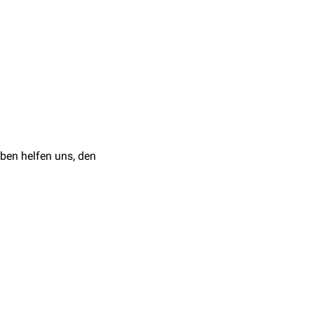
t eine weitere Einteilung
nologie
forscht über die
ysatoren
eingesetzt, um
se
aus dem thermophilen
ben helfen uns, den
tändigkeit aufweist.
ntioxidans
und in der
 daher ebenfalls in der