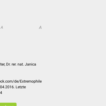
A
A
r, Dr. rer. nat. Janica
heck.com/de/Extremophile
04.2016. Letzte
24