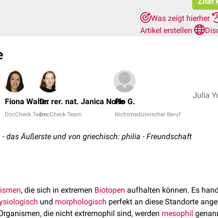
Zitat
Was zeigt hierher
Artikel erstellen
Dis
e
Fiona Walter
Dr. rer. nat. Janica Nolte
Flo G.
DocCheck Team
DocCheck Team
Nichtmedizinischer Beruf
- das Äußerste und von griechisch: philia - Freundschaft
ismen
, die sich in extremen
Biotopen
aufhalten können. Es hand
ysiologisch
und
morphologisch
perfekt an diese Standorte ange
 Organismen, die nicht extremophil sind, werden
mesophil
genann