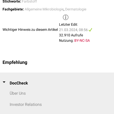
Anästhesie
Stichworte:
Farbstoff
Kristallviolett wird als Indikator im
Atemkalk
in
Rückatemsystemen
von
Fachgebiete:
Allgemeine Mikrobiologie
,
Dermatologie
Narkosegeräten
und beim Tauchen (Rebreathern) zum Erkennen des
verbrauchten Atemkalks verwendet.
Letzter Edit:
Wichtiger Hinweis zu diesem Artikel
21.03.2024, 08:56
32.910 Aufrufe
Nutzung:
BY-NC-SA
Empfehlung
DocCheck
Über Uns
Investor Relations