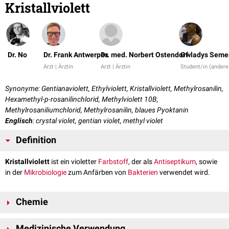
Kristallviolett
Dr. No
Dr. Frank Antwerpes
Dr. med. Norbert Ostendorf
Gwladys Seme
Arzt | Ärztin
Arzt | Ärztin
Student/in (andere
Synonyme: Gentianaviolett, Ethylviolett, Kristallviolett, Methylrosanilin,
Hexamethyl-p-rosanilinchlorid, Methylviolett 10B,
Methylrosaniliumchlorid, Methylrosanilin, blaues Pyoktanin
Englisch
: crystal violet, gentian violet, methyl violet
Definition
Kristallviolett
ist ein violetter
Farbstoff
, der als
Antiseptikum
, sowie
in der
Mikrobiologie
zum Anfärben von
Bakterien
verwendet wird.
Chemie
Kristallviolett ist ein
Anilinderivat
. Es besteht aus einem aromatischen
Medizinische Verwendung