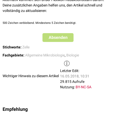
sind. So wirken viele wichtige
Antibiotika
dadurch, dass sie den Aufbau
Deine zusätzlichen Angaben helfen uns, den Artikel schnell und
der Zellwand hemmen.
vollständig zu aktualisieren:
Bekannte Therapeutika, welche die Zellwandsynthese hemmen, sind
Beta-Lactam-Antibiotika
(
Penicilline
und
Cephalosporine
),
Glykopeptid-
500
Zeichen verbleibend. Mindestens 5 Zeichen benötigt.
Antibiotika
und
Fosfomycin
.
Absenden
Stichworte:
Zelle
Fachgebiete:
Allgemeine Mikrobiologie
,
Biologie
Letzter Edit:
Wichtiger Hinweis zu diesem Artikel
16.05.2018, 10:31
29.815 Aufrufe
Nutzung:
BY-NC-SA
Empfehlung