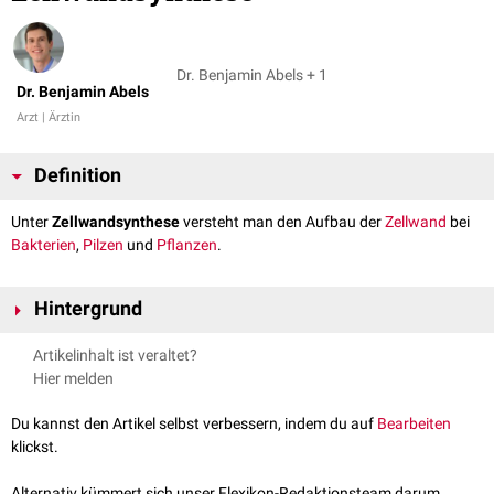
Dr. Benjamin Abels + 1
Dr. Benjamin Abels
Arzt | Ärztin
Definition
Unter
Zellwandsynthese
versteht man den Aufbau der
Zellwand
bei
Bakterien
,
Pilzen
und
Pflanzen
.
Hintergrund
Menschliche und tierische Zellen verfügen lediglich über eine
Artikelinhalt ist veraltet?
Plasmamembran
, jedoch nicht über eine Zellwand. Bakterien, Pilze und
Hier melden
Pflanzen haben sowohl eine Plasmamembran, als auch eine außerhalb
davon gelegene Zellwand. Es gibt jedoch auch Bakterienarten ohne
Du kannst den Artikel selbst verbessern, indem du auf
Bearbeiten
Zellwand.
klickst.
In der Humanmedizin ist v.a. die
Bakterienzellwand
und die Zellwand von
Pilzen
von Interesse, da sie ein mögliches Ziel therapeutischer Angriffe
Alternativ kümmert sich unser Flexikon-Redaktionsteam darum.