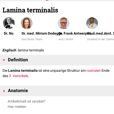
Lamina terminalis
Dr. No
Dr. med. Miriam Dodegge
Dr. Frank Antwerpes
Stud.med.dent. 
DocCheck Team
Arzt | Ärztin
Student/in der Zahn
Englisch
: lamina terminalis
Definition
Die
Lamina terminalis
ist eine unpaarige Struktur am
rostralen
Ende
des
3. Ventrikels
.
Anatomie
Die Lamina terminalis ist eine dünne Platte zwischen
Commissura
Artikelinhalt ist veraltet?
anterior
und
Chiasma opticum
und schliesst den dritten Ventrikel nach
Hier melden
rostral
ab. Sie ist Sitz des
Organum vasculosum laminae terminalis