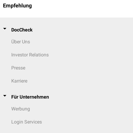
Empfehlung
DocCheck
Über Uns
Investor Relations
Presse
Karriere
Für Unternehmen
Werbung
Login Services