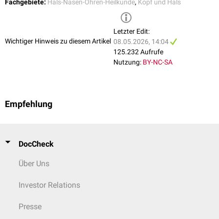
Fachgebiete:
Hals-Nasen-Ohren-Heilkunde
,
Kopf und Hals
Letzter Edit:
Wichtiger Hinweis zu diesem Artikel
08.05.2026, 14:04
1) 3D-Modell - Querschnitt der Nase 2) Präparat des Nasenseptums 3)
125.232 Aufrufe
CT-Aufnahme 4) Transversalschnitt Kopf 3) Frontalschnitt
Nutzung:
BY-NC-SA
Empfehlung
Diagnostik
Nasenendoskopie
Rhinometrie
Rhinomanometrie
DocCheck
Computertomografie
Über Uns
Investor Relations
Presse