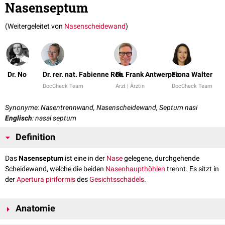
Nasenseptum
(Weitergeleitet von
Nasenscheidewand
)
Dr. No
Dr. rer. nat. Fabienne Reh
Dr. Frank Antwerpes
Fiona Walter
DocCheck Team
Arzt | Ärztin
DocCheck Team
Synonyme: Nasentrennwand, Nasenscheidewand, Septum nasi
Englisch
: nasal septum
Definition
Das
Nasenseptum
ist eine in der
Nase
gelegene, durchgehende
Scheidewand, welche die beiden
Nasenhaupthöhlen
trennt. Es sitzt in
der
Apertura piriformis
des
Gesichtsschädels
.
Anatomie
Das Nasenseptum besteht aus einem hinteren
knöchernen
und einem