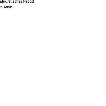
atriuretisches Peptid
es Amin