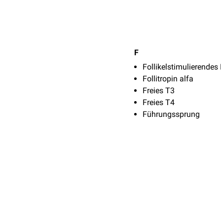
F
Follikelstimulierende
Follitropin alfa
Freies T3
Freies T4
Führungssprung