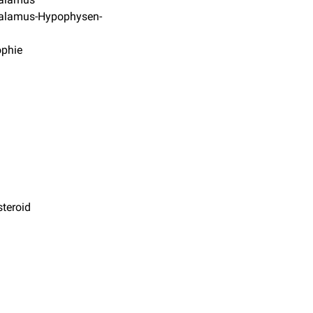
alamus-Hypophysen-
ophie
steroid