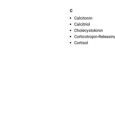
C
Calcitonin
Calcitriol
Cholecystokinin
Corticotropin-Releasi
Cortisol