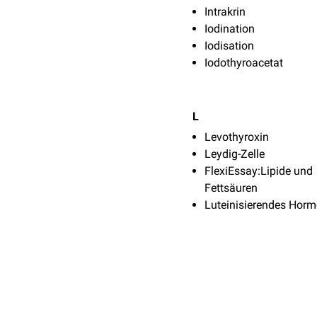
Intrakrin
Iodination
Iodisation
Iodothyroacetat
L
Levothyroxin
Leydig-Zelle
FlexiEssay:Lipide und
Fettsäuren
Luteinisierendes Hor