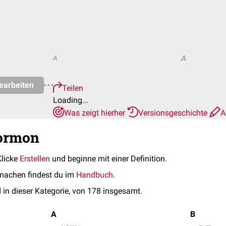
A
A
earbeiten
Teilen
Loading...
Was zeigt hierher
Versionsgeschichte
A
Hormon
Klicke
Erstellen
und beginne mit einer Definition.
machen findest du im
Handbuch
.
 in dieser Kategorie, von 178 insgesamt.
A
B