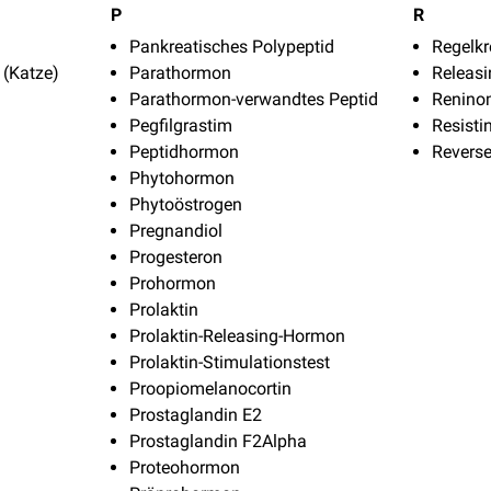
P
R
Pankreatisches Polypeptid
Regelkr
 (Katze)
Parathormon
Releas
Parathormon-verwandtes Peptid
Renin
Pegfilgrastim
Resisti
Peptidhormon
Revers
Phytohormon
Phytoöstrogen
Pregnandiol
Progesteron
Prohormon
Prolaktin
Prolaktin-Releasing-Hormon
Prolaktin-Stimulationstest
Proopiomelanocortin
Prostaglandin E2
Prostaglandin F2Alpha
Proteohormon