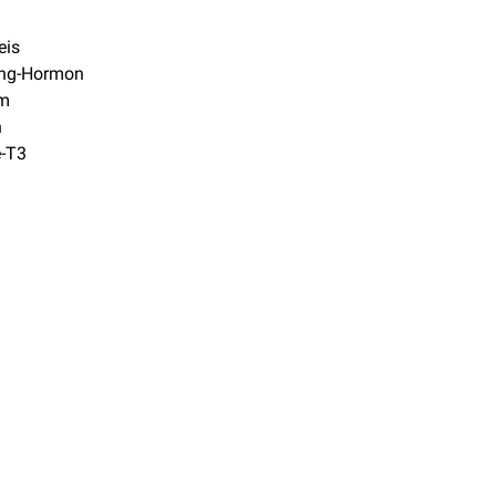
eis
ing-Hormon
om
n
e-T3