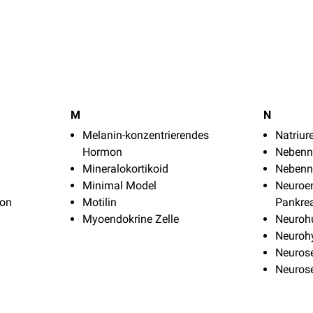
M
N
Melanin-konzentrierendes
Natriur
Hormon
Nebenn
Mineralokortikoid
Nebenn
Minimal Model
Neuroe
mon
Motilin
Pankre
Myoendokrine Zelle
Neuroh
Neuroh
Neurose
Neurose