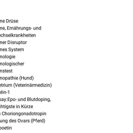
ne Drüse
ne, Ernährungs- und
chselkrankheiten
ner Disruptor
ines System
nologie
nologischer
nstest
nopathie (Hund)
rium (Veterinärmedizin)
lin-1
say:Epo- und Blutdoping,
htigste in Kürze
s Choriongonadotropin
ung des Ovars (Pferd)
poetin