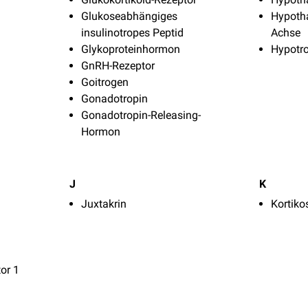
Glukoseabhängiges
Hypoth
insulinotropes Peptid
Achse
Glykoproteinhormon
Hypotr
GnRH-Rezeptor
Goitrogen
Gonadotropin
Gonadotropin-Releasing-
Hormon
J
K
Juxtakrin
Kortiko
tor 1