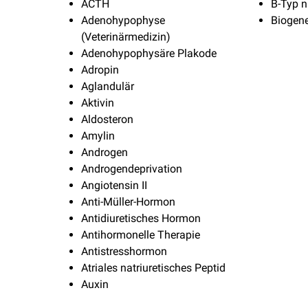
ACTH
B-Typ n
Adenohypophyse
Biogen
(Veterinärmedizin)
Adenohypophysäre Plakode
Adropin
Aglandulär
Aktivin
Aldosteron
Amylin
Androgen
Androgendeprivation
Angiotensin II
Anti-Müller-Hormon
Antidiuretisches Hormon
Antihormonelle Therapie
Antistresshormon
Atriales natriuretisches Peptid
Auxin