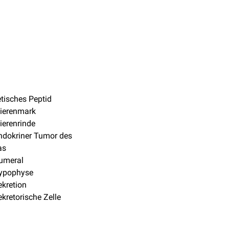
etisches Peptid
ierenmark
ierenrinde
ndokriner Tumor des
as
umeral
ypophyse
kretion
kretorische Zelle