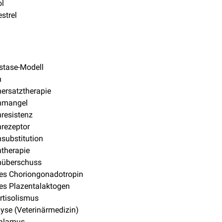
ol
strel
tase-Modell
n
ersatztherapie
nmangel
resistenz
rezeptor
substitution
therapie
überschuss
s Choriongonadotropin
s Plazentalaktogen
rtisolismus
se (Veterinärmedizin)
alamus