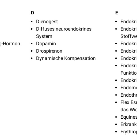
D
E
Dienogest
Endokri
Diffuses neuroendokrines
Endokri
System
Stoffwe
ng-Hormon
Dopamin
Endokri
Drospirenon
Endokr
Dynamische Kompensation
Endokri
Endokri
Funktio
Endokri
Endomet
Endothe
FlexiEs
das Wic
Equine
Erkrank
Erythro