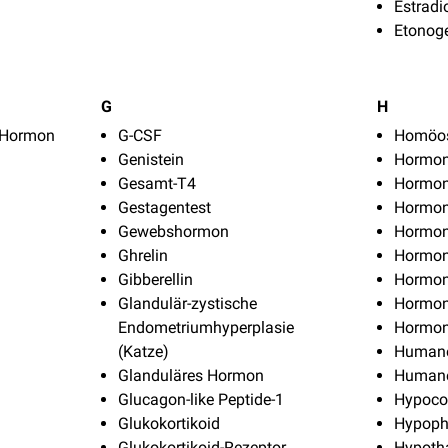
Estradi
Etonoge
G
H
s Hormon
G-CSF
Homöos
Genistein
Hormo
Gesamt-T4
Hormon
Gestagentest
Hormo
Gewebshormon
Hormon
Ghrelin
Hormon
Gibberellin
Hormon
Glandulär-zystische
Hormon
Endometriumhyperplasie
Hormon
(Katze)
Humane
Glanduläres Hormon
Humane
Glucagon-like Peptide-1
Hypoco
Glukokortikoid
Hypophy
Glukokortikoid-Rezeptor
Hypoth