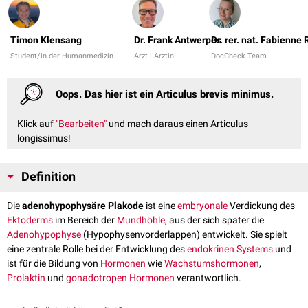
Timon Klensang
Dr. Frank Antwerpes
Dr. rer. nat. Fabienne
Student/in der Humanmedizin
Arzt | Ärztin
DocCheck Team
Oops. Das hier ist ein Articulus brevis minimus.
Klick auf
"Bearbeiten"
und mach daraus einen Articulus
longissimus!
Definition
Die
adenohypophysäre Plakode
ist eine
embryonale
Verdickung des
Ektoderms
im Bereich der
Mundhöhle
, aus der sich später die
Adenohypophyse
(Hypophysenvorderlappen) entwickelt. Sie spielt
eine zentrale Rolle bei der Entwicklung des
endokrinen Systems
und
ist für die Bildung von
Hormonen
wie
Wachstumshormonen
,
Prolaktin
und
gonadotropen Hormonen
verantwortlich.