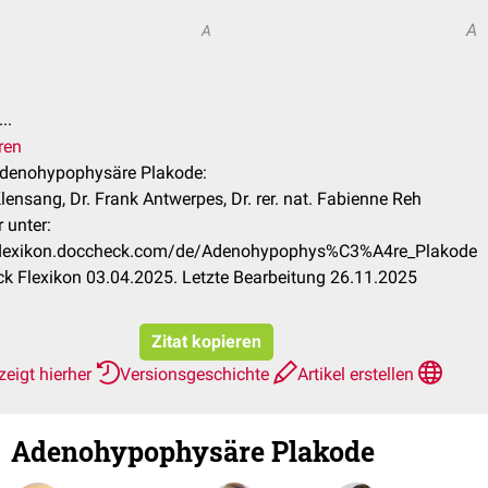
A
A
n
..
ren
 Adenohypophysäre Plakode:
ensang, Dr. Frank Antwerpes, Dr. rer. nat. Fabienne Reh
 unter:
/flexikon.doccheck.com/de/Adenohypophys%C3%A4re_Plakode
k Flexikon 03.04.2025. Letzte Bearbeitung 26.11.2025
Zitat kopieren
eigt hierher
Versionsgeschichte
Artikel erstellen
Adenohypophysäre Plakode