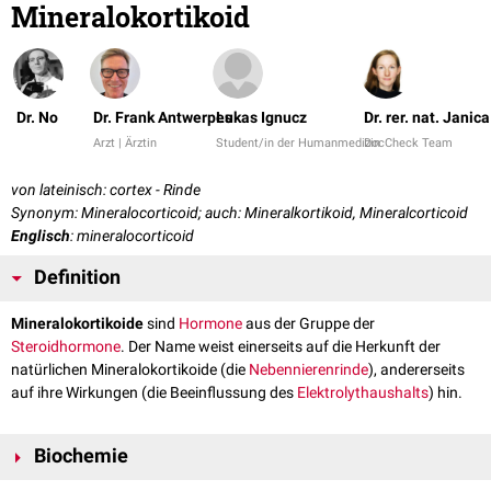
Mineralokortikoid
Dr. No
Dr. Frank Antwerpes
Lukas Ignucz
Dr. rer. nat. Janic
Arzt | Ärztin
Student/in der Humanmedizin
DocCheck Team
von lateinisch: cortex - Rinde
Synonym: Mineralocorticoid; auch: Mineralkortikoid, Mineralcorticoid
Englisch
: mineralocorticoid
Definition
Mineralokortikoide
sind
Hormone
aus der Gruppe der
Steroidhormone
. Der Name weist einerseits auf die Herkunft der
natürlichen Mineralokortikoide (die
Nebennierenrinde
), andererseits
auf ihre Wirkungen (die Beeinflussung des
Elektrolythaushalts
) hin.
Biochemie