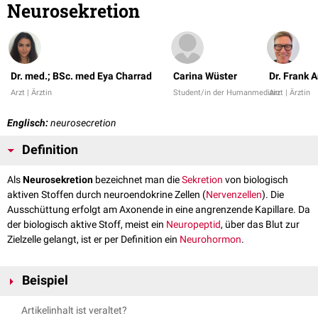
Neurosekretion
Dr. med.; BSc. med Eya Charrad
Carina Wüster
Dr. Frank 
Arzt | Ärztin
Student/in der Humanmedizin
Arzt | Ärztin
Englisch:
neurosecretion
Definition
Als
Neurosekretion
bezeichnet man die
Sekretion
von biologisch
aktiven Stoffen durch neuroendokrine Zellen (
Nervenzellen
). Die
Ausschüttung erfolgt am Axonende in eine angrenzende Kapillare. Da
der biologisch aktive Stoff, meist ein
Neuropeptid
, über das Blut zur
Zielzelle gelangt, ist er per Definition ein
Neurohormon
.
Beispiel
ADH
und
Oxytocin
werden im
Hypophysenhinterlappen
sezerniert.
Artikelinhalt ist veraltet?