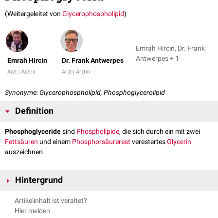
(Weitergeleitet von
Glycerophospholipid
)
Emrah Hircin, Dr. Frank
Antwerpes + 1
Emrah Hircin
Dr. Frank Antwerpes
Arzt | Ärztin
Arzt | Ärztin
Synonyme: Glycerophospholipid, Phosphoglycerolipid
Definition
Phosphoglyceride
sind
Phospholipide
, die sich durch ein mit zwei
Fettsäuren
und einem
Phosphorsäurerest
verestertes
Glycerin
auszeichnen.
Hintergrund
Phosphoglyceride sind Bestandteile der
Zellmembran
. Sie besitzen wie
Artikelinhalt ist veraltet?
alle Phospholipide einen
hydrophilen
Kopf und zwei
hydrophobe
Hier melden
Kohlenwasserstoffreste. Das einfachste Phosphoglycerid ist das