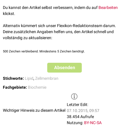
Phosphatidat
.
Du kannst den Artikel selbst verbessern, indem du auf
Bearbeiten
Der Phosphorsäurerest kann weiterhin mit verschiedenen
Alkoholen
klickst.
verestert werden. So entstehen weitere Phosphogylceride wie:
Alternativ kümmert sich unser Flexikon-Redaktionsteam darum.
Phosphatidylserin
Deine zusätzlichen Angaben helfen uns, den Artikel schnell und
Phosphatidylethanolamin
vollständig zu aktualisieren:
Phosphatidylcholin
(Lecithin)
Phosphatidylglycerin
Phosphatidylinositol
500
Zeichen verbleibend. Mindestens 5 Zeichen benötigt.
Diphosphatidylglycerin
(Cardiolipin)
Absenden
Stichworte:
Lipid
,
Zellmembran
Fachgebiete:
Biochemie
Letzter Edit:
Wichtiger Hinweis zu diesem Artikel
07.10.2015, 09:57
38.454 Aufrufe
Nutzung:
BY-NC-SA