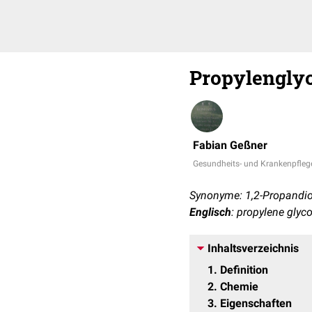
Propylengly
Fabian Geßner
Gesundheits- und Krankenpfleg
Synonyme: 1,2-Propandiol
Englisch
: propylene glyco
Inhaltsverzeichnis
1
Definition
2
Chemie
3
Eigenschaften