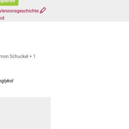
kopieren
Versionsgeschichte
rd
Fabian Geßner, Simon Schuckel + 1
nglykol