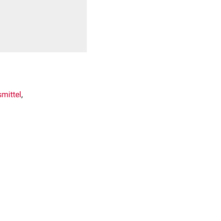
mittel
,
l. Die
IUPAC
-
 strukturell mit
Flüssigkeit. Es ist mit
ch.
dukten verwendet. Es ist