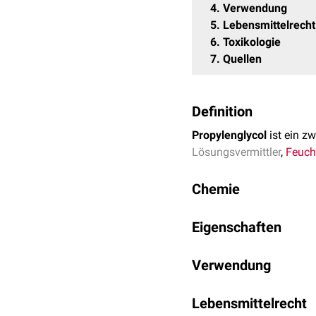
4
Verwendung
5
Lebensmittelrecht
6
Toxikologie
7
Quellen
Definition
Propylenglycol
ist ein z
Lösungsvermittler
,
Feuch
Chemie
Propylenglycol besitzt d
Eigenschaften
Bezeichnung lautet Propa
Ethylenglycol
verwandt.
Propylenglycol ist eine kl
Verwendung
Wasser
,
Ethanol
,
Aceton
Propylenglycol wird in z
Lebensmittelrecht
unter anderem enthalten 