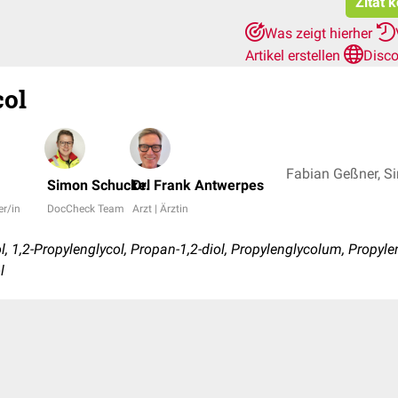
Zitat 
Was zeigt hierher
Artikel erstellen
Disco
col
Simon Schuckel
Dr. Frank Antwerpes
er/in
DocCheck Team
Arzt | Ärztin
, 1,2-Propylenglycol, Propan-1,2-diol, Propylenglycolum, Propyle
l