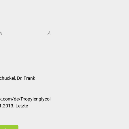
A
A
huckel, Dr. Frank
ck.com/de/Propylenglycol
.2013. Letzte