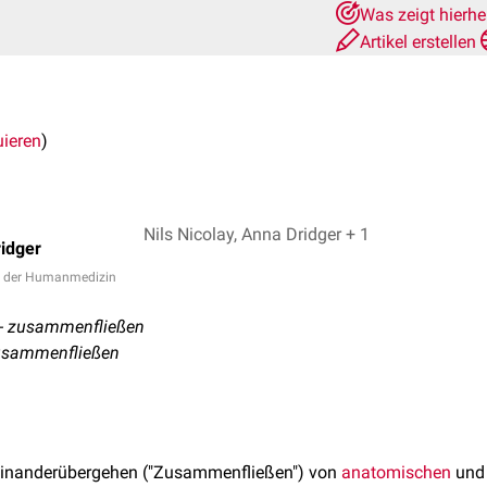
Was zeigt hierh
Artikel erstellen
uieren
)
Nils Nicolay, Anna Dridger + 1
idger
n der Humanmedizin
e - zusammenfließen
Zusammenfließen
neinanderübergehen ("Zusammenfließen") von
anatomischen
und