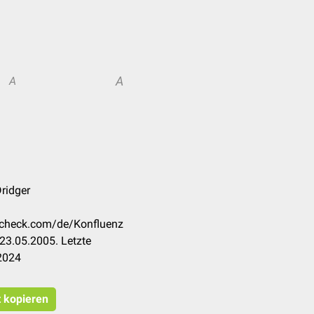
A
A
Dridger
occheck.com/de/Konfluenz
23.05.2005. Letzte
2024
t kopieren