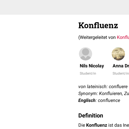
Konfluenz
(Weitergeleitet von
Konfl
Nils Nicolay
Anna Dr
Student/in
Student/i
von lateinisch: confluer
Synonym: Konfluieren, 
Englisch
: confluence
Definition
Die
Konfluenz
ist das I