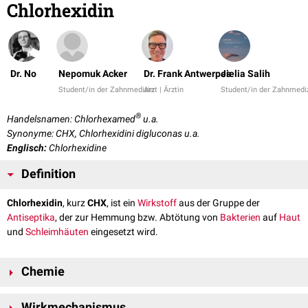
Chlorhexidin
Dr. No
Nepomuk Acker
Dr. Frank Antwerpes
Jielia Salih
Student/in der Zahnmedizin
Arzt | Ärztin
Student/in der Zahnmedi
®
Handelsnamen: Chlorhexamed
u.a.
Synonyme: CHX, Chlorhexidini digluconas u.a.
Englisch:
Chlorhexidine
Definition
Chlorhexidin
, kurz
CHX
, ist ein
Wirkstoff
aus der Gruppe der
Antiseptika
, der zur Hemmung bzw. Abtötung von
Bakterien
auf
Haut
und
Schleimhäuten
eingesetzt wird.
Chemie
Das Molekül ist zweifach positiv geladen und kommt als
Chlorid
oder
Wirkmechanismus