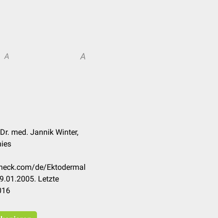
A
A
Dr. med. Jannik Winter,
hies
ccheck.com/de/Ektodermal
9.01.2005. Letzte
016