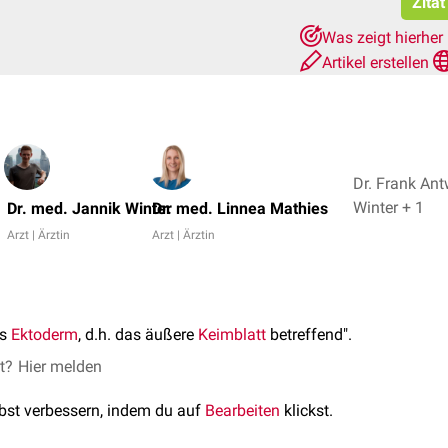
Zitat
Was zeigt hierher
Artikel erstellen
Dr. Frank Ant
Winter + 1
Dr. med. Jannik Winter
Dr. med. Linnea Mathies
Arzt | Ärztin
Arzt | Ärztin
as
Ektoderm
, d.h. das äußere
Keimblatt
betreffend".
et?
Hier melden
lbst verbessern, indem du auf
Bearbeiten
klickst.