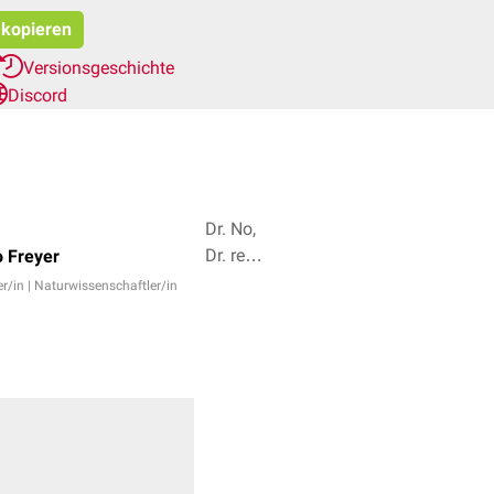
 kopieren
Versionsgeschichte
Discord
Dr. No,
Dr. rer.
o Freyer
nat.
r/in | Naturwissenschaftler/in
Fabienne
Reh + 2