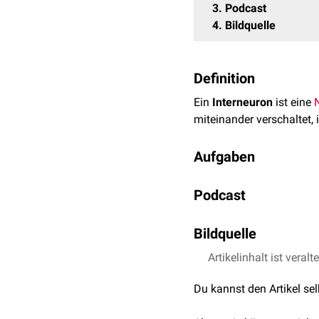
3
Podcast
4
Bildquelle
Definition
Ein
Interneuron
ist eine
miteinander verschaltet,
Aufgaben
Interneurone zeigen eine
Podcast
komplex – unter anderem
so die Signalströme zwi
der
Bildquelle
Neuroarchitektur
des 
Versuche, Interneurone zu
Artikelinhalt ist veralt
Bildquelle Podcast: ©
Du kannst den Artikel se