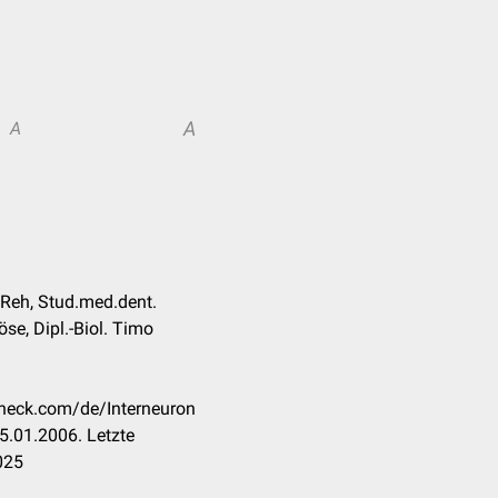
A
A
e Reh, Stud.med.dent.
se, Dipl.-Biol. Timo
check.com/de/Interneuron
5.01.2006. Letzte
025