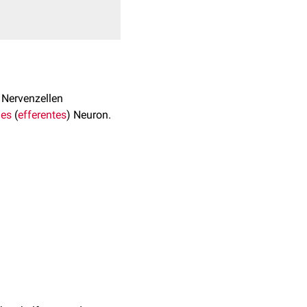
e Nervenzellen
hes
(
efferentes
) Neuron.
. Ihre Aufgaben sind
l cells") und modifizieren
 nur im Zusammenhang mit
d. Es gab verschiedene
xonomie
.