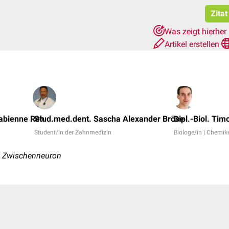
Zitat
Was zeigt hierher
Artikel erstellen
 Fabienne Reh
Stud.med.dent. Sascha Alexander Bröse
Dipl.-Biol. Tim
Student/in der Zahnmedizin
Biologe/in | Chemike
, Zwischenneuron