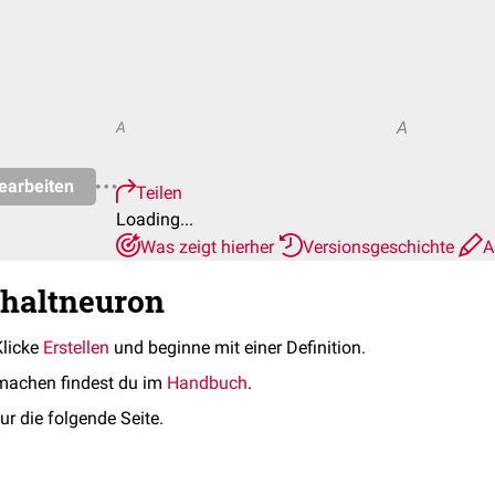
A
A
earbeiten
Teilen
Loading...
Was zeigt hierher
Versionsgeschichte
A
chaltneuron
Klicke
Erstellen
und beginne mit einer Definition.
machen findest du im
Handbuch
.
ur die folgende Seite.