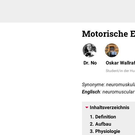
Motorische E
Dr. No
Oskar Wallra
Student/in der 
Synonyme: neuromuskulä
Englisch
: neuromuscular 
Inhaltsverzeichnis
1
Definition
2
Aufbau
3
Physiologie