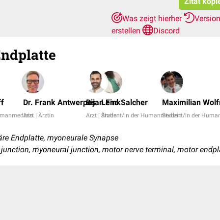
Zitat kopi
Was zeigt hierher
Versio
erstellen
Discord
ndplatte
ff
Dr. Frank Antwerpes
Bijan Fink
Lena Salcher
Maximilian Wolf
Humanmedizin
Arzt | Ärztin
Arzt | Ärztin
Student/in der Humanmedizin
Student/in der Huma
re Endplatte, myoneurale Synapse
junction, myoneural junction, motor nerve terminal, motor endpl