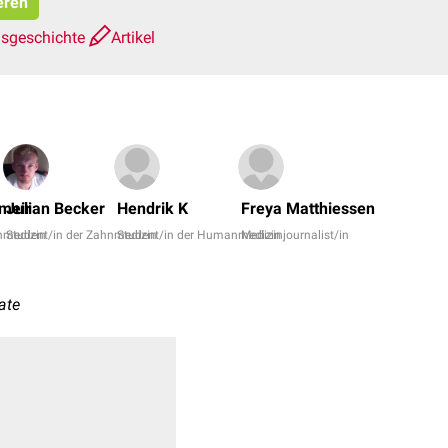
eren
nsgeschichte
Artikel
Dr.
No,
meir
Julian Becker
Hendrik K
Freya Matthiessen
Oskar
nmedizin
Student/in der Zahnmedizin
Student/in der Humanmedizin
Medizinjournalist/in
Wallra
+
7
ate