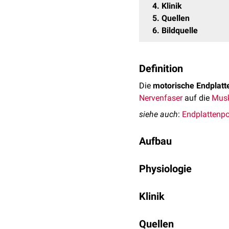
4
Klinik
5
Quellen
6
Bildquelle
Definition
Die
motorische Endplatt
Nervenfaser
auf die
Musk
siehe auch
:
Endplattenpo
Aufbau
Die motorische Endplatte
Physiologie
dem
Endknöpfchen
(A
Im Rahmen eines
Aktion
einem etwa 10-50 nm
Klinik
Sie führen zu einem Calc
einem strukturierten
Membran in Gang setzt. 
Erkrankungen, die durch
Sowohl die Membran des 
(
Quellen
Exozytose
) von Acetylch
man als
Endplattenerkr
Falten sich
komplementä