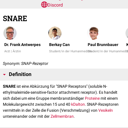
Discord
SNARE
Dr. Frank Antwerpes
Berkay Can
Paul Brunnbauer
Arzt | Ärztin
Student/in der Humanmedizin
Student/in der Humanmediz
S
Synonym: SNAP-Rezeptor
Definition
SNARE
ist eine Abkürzung für "SNAP Receptors" (soluble N-
ethylmaleimide-sensitive-factor attachment receptor). Es handelt
sich dabei um eine Gruppe membranständiger
Proteine
mit einem
Molekulargewicht zwischen 15 und 40
kDalton
. SNAP-Rezeptoren
vermitteln in der Zelle die Fusion (Verschmelzung) von
Vesikeln
untereinander oder mit der
Zellmembran
.