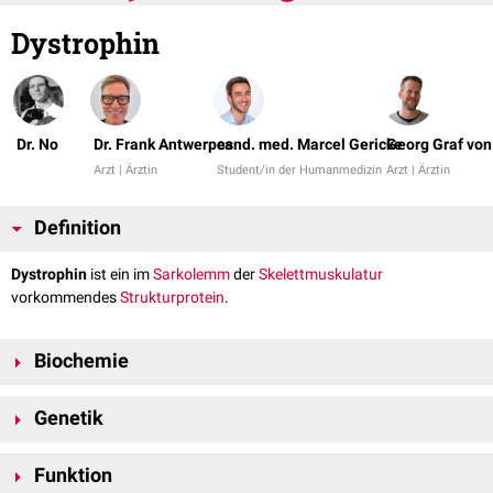
Dystrophin
Dr. No
Dr. Frank Antwerpes
cand. med. Marcel Gericke
Georg Graf vo
Arzt | Ärztin
Student/in der Humanmedizin
Arzt | Ärztin
Definition
Dystrophin
ist ein im
Sarkolemm
der
Skelettmuskulatur
vorkommendes
Strukturprotein
.
Biochemie
Dystrophin besteht aus 3.685
Aminosäuren
. Sein
Molekulargewicht
Genetik
[
1
]
beträgt 427
kDa
.
Das
Gen
für Dystrophin ist auf
Genlokus
Xp21.2-p21.1 des
X-
Funktion
Chromosoms
lokalisiert. Es ist eines der längsten menschlichen Gene