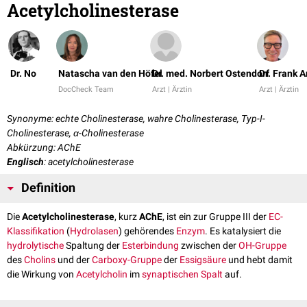
Acetylcholinesterase
Dr. No
Natascha van den Höfel
Dr. med. Norbert Ostendorf
Dr. Frank 
DocCheck Team
Arzt | Ärztin
Arzt | Ärztin
Synonyme: echte Cholinesterase, wahre Cholinesterase, Typ-I-
Cholinesterase, α-Cholinesterase
Abkürzung: AChE
Englisch
: acetylcholinesterase
Definition
Die
Acetylcholinesterase
, kurz
AChE
, ist ein zur Gruppe III der
EC-
Klassifikation
(
Hydrolasen
) gehörendes
Enzym
. Es katalysiert die
hydrolytische
Spaltung der
Esterbindung
zwischen der
OH-Gruppe
des
Cholins
und der
Carboxy-Gruppe
der
Essigsäure
und hebt damit
die Wirkung von
Acetylcholin
im
synaptischen Spalt
auf.