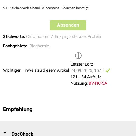
Dieser Aufbau gleicht anderen
Serinproteasen
, nur das Glutamat statt
500
Zeichen verbleibend. Mindestens 5 Zeichen benötigt.
Aspartat
verwendet wird. Darüber hinaus besitzt die Triade eine
entgegengesetzte
Chiralität
als andere Proteasen.
Absenden
Stichworte:
Chromosom 7
,
Enzym
,
Esterase
,
Protein
Fachgebiete:
Biochemie
Letzter Edit:
Wichtiger Hinweis zu diesem Artikel
24.09.2025, 15:12
121.154 Aufrufe
Nutzung:
BY-NC-SA
Empfehlung
DocCheck