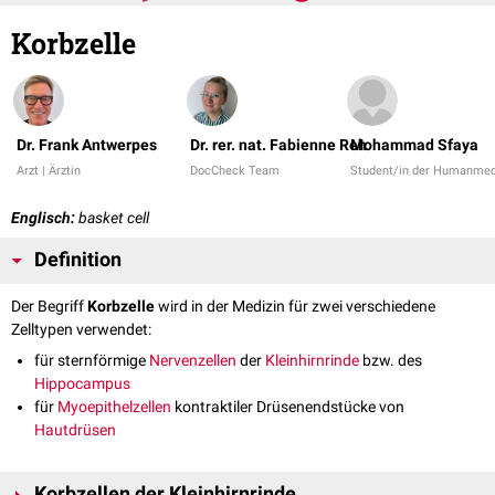
Korbzelle
Dr. Frank Antwerpes
Dr. rer. nat. Fabienne Reh
Mohammad Sfaya
Arzt | Ärztin
DocCheck Team
Student/in der Humanmed
Englisch:
basket cell
Definition
Der Begriff
Korbzelle
wird in der Medizin für zwei verschiedene
Zelltypen verwendet:
für sternförmige
Nervenzellen
der
Kleinhirnrinde
bzw. des
Hippocampus
für
Myoepithelzellen
kontraktiler Drüsenendstücke von
Hautdrüsen
Korbzellen der Kleinhirnrinde