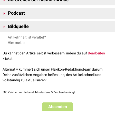
Die Korbzellen liegen mit den
Sternzellen
im
Stratum moleculare corticis
Podcast
cerebelli
. Mit ihren reich verzweigten Fortsätzen greifen sie
"faserkorbartig" um die
Perikaryen
der
Purkinje-Zellen
. Korbzellen sind
Interneurone
. Sie leiten Impulse, die über ihre
Dendriten
von den
Bildquelle
Parallelfasern der
Körnerzellen
aufgenommen werden, an zahlreiche
Bildquelle Podcast: © canacrtrk /
Pexels
Purkinje-Zellen weiter. Über
GABA
als Transmitter wirken sie an ihren
Artikelinhalt ist veraltet?
Synapsen
inhibitorisch
.
Hier melden
Du kannst den Artikel selbst verbessern, indem du auf
Bearbeiten
klickst.
FlexTalk - Die Nervenzelle
Alternativ kümmert sich unser Flexikon-Redaktionsteam darum.
Deine zusätzlichen Angaben helfen uns, den Artikel schnell und
vollständig zu aktualisieren:
500
Zeichen verbleibend. Mindestens 5 Zeichen benötigt.
Absenden