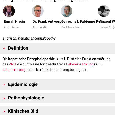
Emrah Hircin
Dr. Frank Antwerpes
Dr. rer. nat. Fabienne Reh
Vincent 
Arzt | Ärztin
Arzt | Ärztin
DocCheck Team
Student/in (
Englisch:
hepatic encephalopathy
Definition
Die
hepatische Enzephalopathie
, kurz
HE
, ist eine Funktionsstörung
des
ZNS
, die durch eine fortgeschrittene
Lebererkrankung
(z.B.
Leberzirrhose
) mit Leberfunktionsstörung bedingt ist.
Epidemiologie
Zur
Prävalenz
der hepatischen Enzephalopathie in Deutschland gibt es
Pathophysiologie
zur Zeit (2025) keine aussagekräftigen Daten. Das trifft in verstärktem
Maß auf
subklinische
Formen zu. In einzelnen Studien wird die Prävalenz
Die
neurologisch
-
psychiatrischen
Auffälligkeiten im Rahmen der
der Erkrankung bei Patienten mit Leberzirrhose auf 30-45 % geschätzt.
Klinisches Bild
hepatischen Enzephalopathie erklären sich durch die mangelhafte
Bei
hospitalisierten
Zirrhose-Patienten wird die Diagnose jedoch in