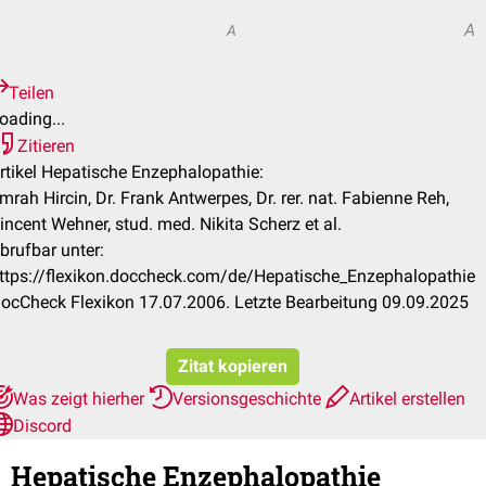
A
A
Teilen
oading...
Zitieren
rtikel Hepatische Enzephalopathie:
mrah Hircin, Dr. Frank Antwerpes, Dr. rer. nat. Fabienne Reh,
incent Wehner, stud. med. Nikita Scherz et al.
brufbar unter:
ttps://flexikon.doccheck.com/de/Hepatische_Enzephalopathie
ocCheck Flexikon 17.07.2006. Letzte Bearbeitung 09.09.2025
Zitat kopieren
Was zeigt hierher
Versionsgeschichte
Artikel erstellen
Discord
Hepatische Enzephalopathie