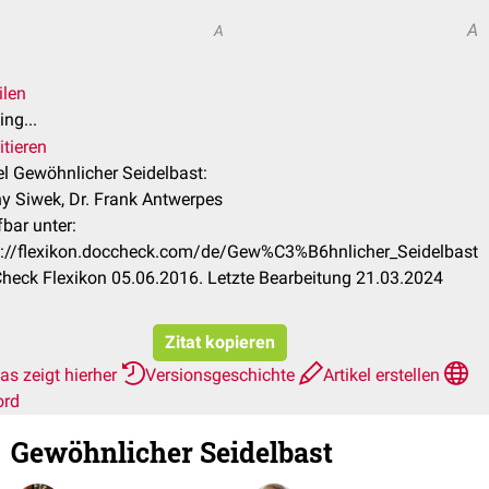
A
A
ilen
ng...
itieren
el Gewöhnlicher Seidelbast:
y Siwek, Dr. Frank Antwerpes
bar unter:
s://flexikon.doccheck.com/de/Gew%C3%B6hnlicher_Seidelbast
heck Flexikon 05.06.2016. Letzte Bearbeitung 21.03.2024
Zitat kopieren
as zeigt hierher
Versionsgeschichte
Artikel erstellen
ord
Gewöhnlicher Seidelbast