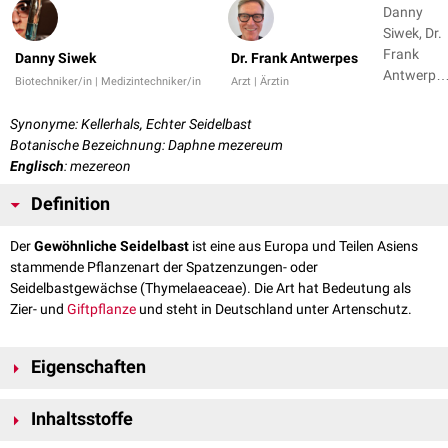
Danny
Siwek, Dr.
Frank
Danny Siwek
Dr. Frank Antwerpes
Antwerpe
Biotechniker/in | Medizintechniker/in
Arzt | Ärztin
+ 1
Synonyme: Kellerhals, Echter Seidelbast
Botanische Bezeichnung: Daphne mezereum
Englisch
: mezereon
Definition
Der
Gewöhnliche Seidelbast
ist eine aus Europa und Teilen Asiens
stammende Pflanzenart der Spatzenzungen- oder
Seidelbastgewächse (Thymelaeaceae). Die Art hat Bedeutung als
Zier- und
Giftpflanze
und steht in Deutschland unter Artenschutz.
Eigenschaften
Es handelt sich um ein sommergrünen Strauch, der eine maximale
Inhaltsstoffe
Wuchshöhe von über 120 cm erreichen kann, meist jedoch kleiner bleibt.
Die Blüten besitzen eine auffällige, röhrige, meist dunkelrosa, selten