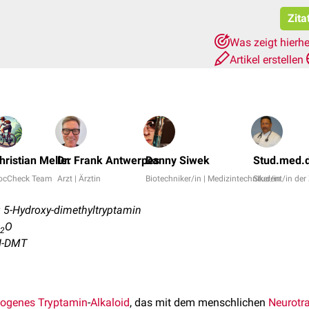
Zita
Was zeigt hierh
Artikel erstellen
hristian Meller
Dr. Frank Antwerpes
Danny Siwek
Stud.med.d
ocCheck Team
Arzt | Ärztin
Biotechniker/in | Medizintechniker/in
Student/in de
5-Hydroxy-dimethyltryptamin
O
2
OH-DMT
nogenes
Tryptamin
-
Alkaloid
, das mit dem menschlichen
Neurotr