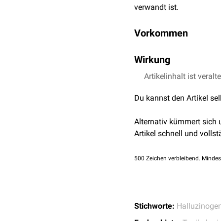
verwandt ist.
Vorkommen
Bufotenin kommt in der P
Wirkung
der heimischen
Erdkröte
.
Knollenblätterpilz
(Amanit
Bufotenin hat eine
Artikelinhalt ist veralt
hallu
es zu Übelkeit, Brechrei
Du kannst den Artikel se
Teilweise wird beim Me
Schizophrenen
kann es z
Alternativ kümmert sich
anderen psychiatrisch-n
Artikel schnell und vollst
Kausalzusammenhänge wer
500
Zeichen verbleibend. Mindes
Stichworte:
Halluzinoge