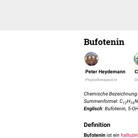
Bufotenin
Peter Heydemann
C
Physiotherapeut/in
D
Chemische Bezeichnung: 
Summenformel: C
H
N
12
16
Englisch
: Bufotenin, 5-
Definition
Bufotenin
ist ein
halluzi