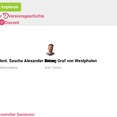
t kopieren
er
Versionsgeschichte
Discord
Peter
Heyde
ent. Sascha Alexander Bröse
Georg Graf von Westphalen
Christi
r Zahnmedizin
Arzt | Ärztin
Meller
+
4
ansmitter
Serotonin