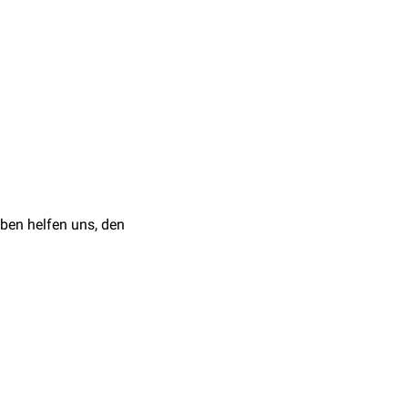
en (Bufo = Kröte), etwa
wie im heimischen gelben
 ausgeprägt. Zudem kann
 kommen.
 Vor allem bei
Substanz auch mit
ben helfen uns, den
hen