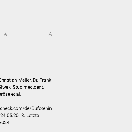
A
A
ristian Meller, Dr. Frank
iwek, Stud.med.dent.
öse et al.
occheck.com/de/Bufotenin
24.05.2013. Letzte
.2024