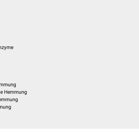
Enzyme
Hemmung
ive Hemmung
 Hemmung
mung