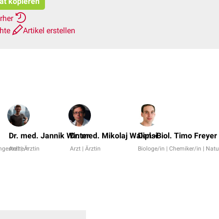
tat kopieren
erher
chte
Artikel erstellen
Dr. med. Jannik Winter
Dr. med. Mikolaj Walensi
Dipl.-Biol. Timo Freyer
gestellte/r
Arzt | Ärztin
Arzt | Ärztin
Biologe/in | Chemiker/in | Nat