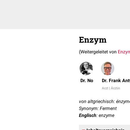
Enzym
(Weitergeleitet von
Enzy
Dr. No
Dr. Frank An
Arzt | Ärztin
von altgriechisch: énzymo
Synonym: Ferment
Englisch
: enzyme