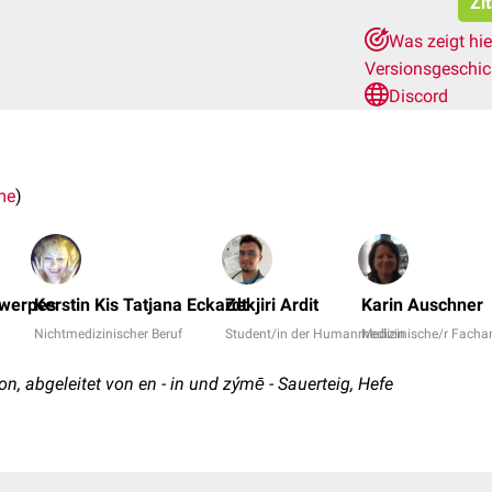
Zi
Was zeigt hi
Versionsgeschi
Discord
me
)
twerpes
Kerstin Kis Tatjana Eckardt
Zekjiri Ardit
Karin Auschner
Nichtmedizinischer Beruf
Student/in der Humanmedizin
Medizinische/r Fachan
n, abgeleitet von en - in und zýmē - Sauerteig, Hefe