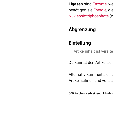
Ligasen
sind
Enzyme
, w
benötigen sie
Energie
, di
Nukleosidtriphosphate
(z
Abgrenzung
Der Begriff
Synthetase
wi
Einteilung
Untergruppe der Ligasen.
Ligasen bilden in der
Artikelinhalt ist veralt
EC-
genaue Art der Verknüpf
Du kannst den Artikel se
EC 6.1: Verknüpfung
EC 6.2: Verknüpfung 
Alternativ kümmert sich
EC 6.3 Verknüpfung 
Artikel schnell und vollst
EC 6.4 Verknüpfung z
EC 6.5 Bildung eines
500
Zeichen verbleibend. Mindes
EC 6.6 Bildung einer S