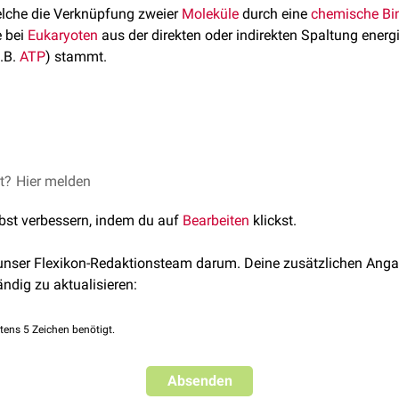
elche die Verknüpfung zweier
Moleküle
durch eine
chemische Bi
e bei
Eukaryoten
aus der direkten oder indirekten Spaltung energi
.B.
ATP
) stammt.
rd in der Literatur teils
synonym
verwendet. Dabei handelt es si
et?
Klassifikation
Hier melden
die Gruppe VI. Die zweite Stelle des Klassifikation
ung:
lbst verbessern, indem du auf
Bearbeiten
klickst.
 von
Kohlenstoff
und
Sauerstoff
, z.B.
Methionin-tRNA-Ligase
,
Leu
von Kohlenstoff und
Schwefel
, z.B.
Malat-CoA-Ligase
,
Biotin-Co
 unser Flexikon-Redaktionsteam darum. Deine zusätzlichen Anga
von Kohlenstoff und
Stickstoff
, z.B.
Glutaminsynthetase
,
Carnos
ändig zu aktualisieren:
weier Kohlenstoffatome, z.B.
Pyruvatcarboxylase
,
Acetyl-CoA-C
Phosphorsäureesters
, z.B.
DNA-Ligase
,
RNA-Ligase
tens 5 Zeichen benötigt.
tickstoff-
Metallatom
-Bindung, z.B.
Magnesiumchelatase
,
Cobal
Absenden