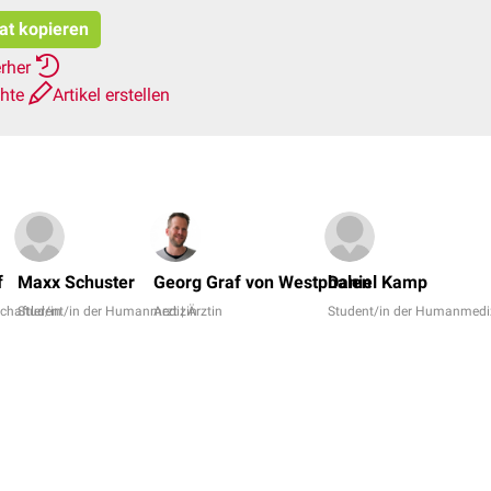
tat kopieren
erher
chte
Artikel erstellen
f
Maxx Schuster
Georg Graf von Westphalen
Daniel Kamp
chaftler/in
Student/in der Humanmedizin
Arzt | Ärztin
Student/in der Humanmedi