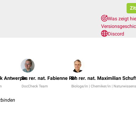
Zi
Was zeigt hi
Versionsgeschi
Discord
nk Antwerpes
Dr. rer. nat. Fabienne Reh
Dr. rer. nat. Maximilian Schuf
in
DocCheck Team
Biologe/in | Chemiker/in | Naturwissens
erbinden