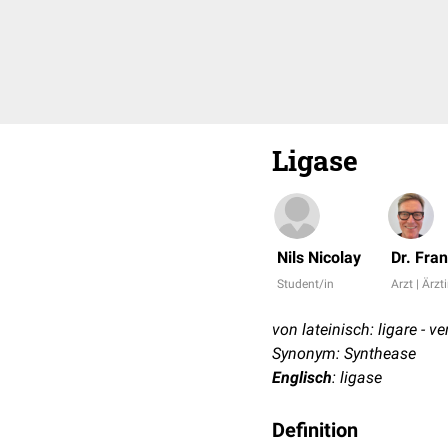
Ligase
Nils Nicolay
Dr. Fra
Student/in
Arzt | Ärzt
von lateinisch: ligare - v
Synonym: Synthease
Englisch
: ligase
Definition