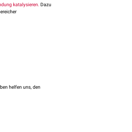
ndung
katalysieren.
Dazu
ereicher
ch jedoch um eine
ssystems definiert die
cin-tRNA-Ligase
A-Ligase
ben helfen uns, den
insynthase
arboxylase
tchelatase