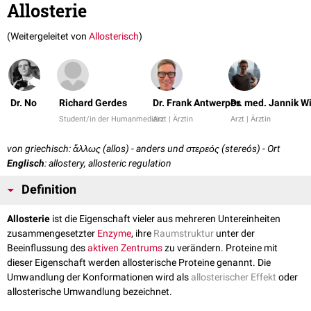
Allosterie
(Weitergeleitet von
Allosterisch
)
Dr. No
Richard Gerdes
Dr. Frank Antwerpes
Dr. med. Jannik W
Student/in der Humanmedizin
Arzt | Ärztin
Arzt | Ärztin
von griechisch: ἄλλως (allos) - anders und στερεός (stereós) - Ort
Englisch
: allostery, allosteric regulation
Definition
Allosterie
ist die Eigenschaft vieler aus mehreren Untereinheiten
zusammengesetzter
Enzyme
, ihre
Raumstruktur
unter der
Beeinflussung des
aktiven Zentrums
zu verändern. Proteine mit
dieser Eigenschaft werden allosterische Proteine genannt. Die
Umwandlung der Konformationen wird als
allosterischer Effekt
oder
allosterische Umwandlung bezeichnet.