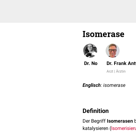
Isomerase
Dr. No
Dr. Frank An
Arzt | Ärztin
Englisch
: isomerase
Definition
Der Begriff
Isomerasen
b
katalysieren (
Isomerisier