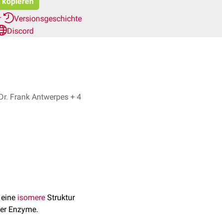
t kopieren
r
Versionsgeschichte
Discord
Dr. No, Dr. Frank Antwerpes + 4
 eine
isomere
Struktur
er Enzyme.