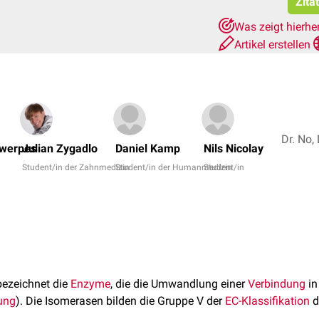
Zita
Was zeigt hierhe
Artikel erstellen
twerpes
Julian Zygadlo
Daniel Kamp
Nils Nicolay
Student/in der Zahnmedizin
Student/in der Humanmedizin
Student/in
ezeichnet die
Enzyme
, die die Umwandlung einer
Verbindung
in
ung
). Die Isomerasen bilden die Gruppe V der
EC-Klassifikation
d