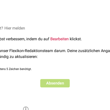
sephosphat-Isomerase
und
Retinalisomerase
Galactose-4-Epimerase
rhalb des Substrates
et?
Hier melden
lbst verbessern, indem du auf
Bearbeiten
klickst.
 unser Flexikon-Redaktionsteam darum. Deine zusätzlichen Anga
ändig zu aktualisieren:
tens 5 Zeichen benötigt.
Absenden