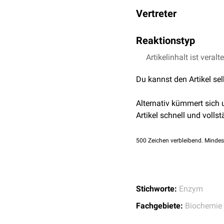
Vertreter
Isomerasen z.B.
Trio
Reaktionstyp
Epimerasen
z.B.
UDP-
Racemasen
Strukturänderungen inne
Artikelinhalt ist veralt
Tautomerasen
Mutasen
Du kannst den Artikel se
Alternativ kümmert sich
Artikel schnell und vollst
500
Zeichen verbleibend. Mindes
Stichworte:
Enzym
Fachgebiete:
Biochemie