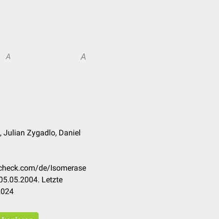
A
A
, Julian Zygadlo, Daniel
occheck.com/de/Isomerase
05.05.2004. Letzte
2024