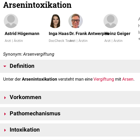
Arsenintoxikation
Astrid Högemann
Inga Haas
Dr. Frank Antwerpes
Heinz Geiger
Arzt | Ärztin
DocCheck Team
Arzt | Ärztin
Arzt | Ärztin
Synonym: Arsenvergiftung
Definition
Unter der
Arsenintoxikation
versteht man eine
Vergiftung
mit
Arsen
.
Vorkommen
Arsen kommt in seiner
anorganischen
Form in sehr geringen
Pathomechanismus
Konzentrationen
praktisch überall in der Umwelt vor. Durch
Auswaschung von arsenhaltigen Erzen kann Arsen in das Grundwasser
Anorganische Arsenverbindungen, wie etwa Arsenwasserstoff oder
gelangen und so unter anderem von Pflanzen (z.B. Reis) aufgenommen
Intoxikation
Arsen(III)-
und Arsen(V)-Verbindungen, reichern sich bei
oraler
oder
werden.
inhalativer
Aufnahme im gesamten Körper an, vor allem jedoch in Haut