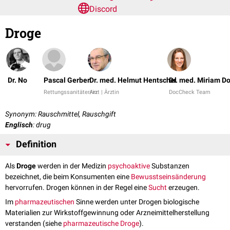
Discord
Droge
Dr. No
Pascal Gerber
Dr. med. Helmut Hentschel
Dr. med. Miriam D
Rettungssanitäter/in
Arzt | Ärztin
DocCheck Team
Synonym: Rauschmittel, Rauschgift
Englisch
: drug
Definition
Als
Droge
werden in der Medizin
psychoaktive
Substanzen
bezeichnet, die beim Konsumenten eine
Bewusstseinsänderung
hervorrufen. Drogen können in der Regel eine
Sucht
erzeugen.
Im
pharmazeutischen
Sinne werden unter Drogen biologische
Materialien zur Wirkstoffgewinnung oder Arzneimittelherstellung
verstanden (siehe
pharmazeutische Droge
).