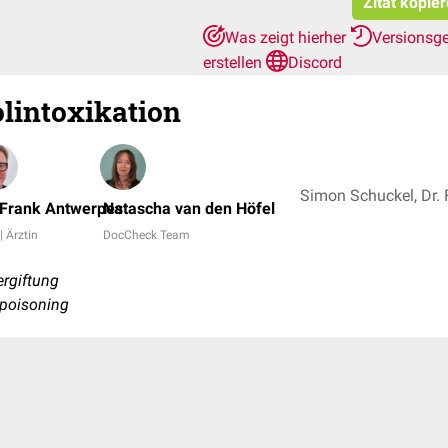
Zitat kopie
Was zeigt hierher
Versionsg
erstellen
Discord
lintoxikation
 Frank Antwerpes
Natascha van den Höfel
| Ärztin
DocCheck Team
ergiftung
l poisoning