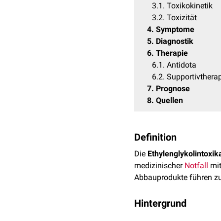
3.1
Toxikokinetik
3.2
Toxizität
4
Symptome
5
Diagnostik
6
Therapie
6.1
Antidota
6.2
Supportivthera
7
Prognose
8
Quellen
Definition
Die
Ethylenglykolintoxik
medizinischer
Notfall
mit
Abbauprodukte führen z
Hintergrund
Vergiftungen entstehen