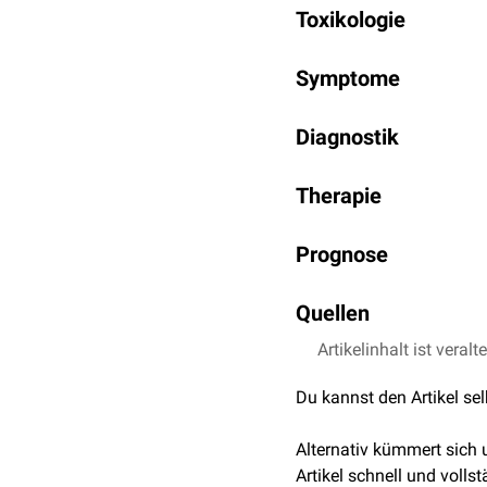
Toxikologie
Ethylenglykol und die we
suizidale
oder homizide U
Toxikokinetik
beschrieben.
Symptome
Ethylenglykol
wird nach
siehe auch:
Ethylenglyko
Die Intoxikation verläuft
metabolisiert. Der Abbau 
Diagnostik
Phase 1 (0–12 Stunde
Ethylenglykol →
Glyk
Wegweisende Laborbefun
und
Bewusstseinsstö
Glykolaldehyd →
Gly
Therapie
sind Calciumoxalat-Krist
Phase 2 (12–24 Stun
Glykolsäure →
Glyox
Glykolatkonzentration, di
zunehmender
metabo
Die Therapie erfordert ei
Glyoxylsäure →
Oxal
korreliert die Anionenlü
Prognose
Phase 3 (24–72 Stund
Giftnotrufzentralen
angef
Oxalat +
Calcium
→
Oligurie
bis
Anurie
; i
hier
.
Die Prognose hängt maß
Quellen
Therapiebeginns ab. Bei 
Toxizität
Antidota
Frühzeitige ADH-Hemmung
1,0
1,1
1,2
1,3
Die
Artikelinhalt ist veralt
↑
metabolische Azidos
McMarti
Mittel der Wahl ist
Fomep
mmol/l) eine Hämodialys
verursacht. Calciumoxalat
metabolites
. Br J 
toxischer Metaboliten un
Du kannst den Artikel se
2,0
2,1
akutem
↑
Nierenversagen
Ghannoum M e
.
als bevorzugtes Antidot 
die toxischen Metabolite
recommendations fro
Alternativ kümmert sich
3,0
3,1
Alternativ kann Ethanol e
zentrale Toxin; bei der E
↑
Roberts DM et
Artikel schnell und vollst
Ethylenglykol auf, sodas
surrogate markers in 