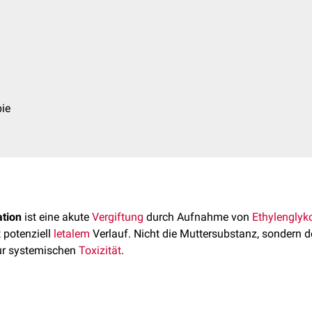
pie
ation
ist eine akute
Vergiftung
durch Aufnahme von
Ethylenglyk
 potenziell
letalem
Verlauf. Nicht die Muttersubstanz, sondern 
ur systemischen
Toxizität
.
 überwiegend
akzidentell
– begünstigt durch den süßlichen Eig