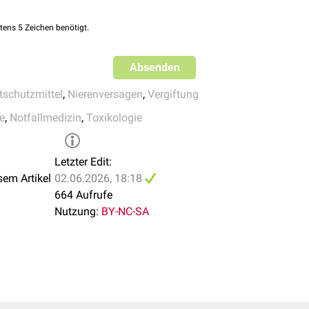
chieden wird. Ethanol bleibt eine wichtige Option, wenn Fomepiz
ating ethylene glycol poisoning with alcohol dehydrogenase inhi
ents: a systematic review
. Clin Toxicol (Phila). 2022;60(7):7
tens 5 Zeichen benötigt.
Absenden
die metabolische Azidose aus. Die Entfernung von Ethylenglykol
tschutzmittel
,
Nierenversagen
,
Vergiftung
[
2
]
tuellen EXTRIP-Empfehlungen indiziert bei:
e
,
Notfallmedizin
,
Toxikologie
ration > 50 mmol/l oder Osmolalitätslücke > 50
ol/l oder Glykolatspiegel > 12 mmol/l
 Zeichen: Koma,
Krampfanfall
oder akutem Nierenversagen
Letzter Edit:
ota (Fomepizol oder Ethanol) muss während der
Hämodialyse
an
sem Artikel
02.06.2026, 18:18
664 Aufrufe
Nutzung:
BY-NC-SA