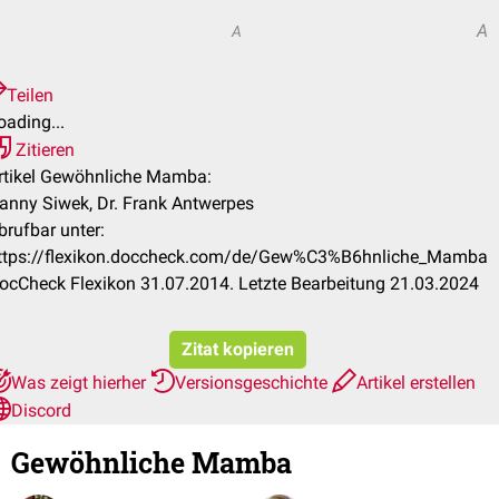
A
A
Teilen
oading...
Zitieren
rtikel Gewöhnliche Mamba:
anny Siwek, Dr. Frank Antwerpes
brufbar unter:
ttps://flexikon.doccheck.com/de/Gew%C3%B6hnliche_Mamba
ocCheck Flexikon 31.07.2014. Letzte Bearbeitung 21.03.2024
Zitat kopieren
Was zeigt hierher
Versionsgeschichte
Artikel erstellen
Discord
Gewöhnliche Mamba