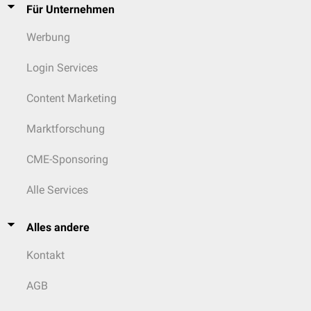
Komplikationen
Für Unternehmen
Allergische Reaktionen
auf das Gift
Schock
Werbung
Sekundärinfektionen
durch den Giftbiss oder mangelhafte
Wundversorgung
Login Services
Therapie des Giftbisses
Content Marketing
Das Bissopfer muss Ruhe bewahren und die Bissstelle ist ruhig zu
halten. Nach sofortiger Alarmierung des
Notarztes
sollte der Patient
Marktforschung
liegend in das nächstgelegene Krankenhaus transportiert werden.
Kompressionsmethode
ist anzuwenden, um die
Distribution
der
CME-Sponsoring
Toxine zu verzögern.
Die Möglichkeit der
künstlichen Beatmung
ist sicherzustellen.
Alle Services
Maßnahmen zur Vermeidung einer
Sepsis
treffen (ggf.
Antibiotika
),
Tetanusprophylaxe
Ein ggf. auftretender
Schock
wird
intensivmedizinisch
behandelt.
Alles andere
Weitere Maßnahmen dienen der
symptomatischen Therapie
. Ggf.
Kontakt
Infusion
mit 0,9%iger
Kochsalzlösung
.
Antivenine
: Allgemein gilt, dass der Einsatz von Antiveninen nur in
Rücksprache mit einer Giftnotruf-Zentrale und nach gründlicher
AGB
Nutzen-Risiko-Abwägung erfolgen sollte. Allerdings ist das Gift von