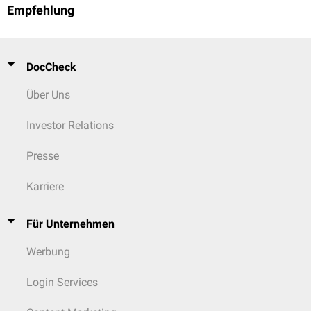
Psoas-Abszess
Empfehlung
...bei Frauen:
Ovulation
(
Mittelschmerz
)
Endometriose
DocCheck
Adnexitis
EUG
Über Uns
Ovarialzysten
-Komplikationen
Investor Relations
Flankenschmerz
Urolithiasis
(
Nierenkolik
)
Presse
Pyelonephritis
Nierenzellkarzinom
Karriere
LWS-Syndrom
Für Unternehmen
Werbung
Login Services