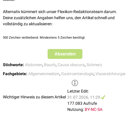
Porphyrie
Alternativ kümmert sich unser Flexikon-Redaktionsteam darum.
Mittelbauchschmerz
Deine zusätzlichen Angaben helfen uns, den Artikel schnell und
Gastroenteritis
vollständig zu aktualisieren:
Reizdarmsyndrom
Morbus Crohn
500
Zeichen verbleibend. Mindestens 5 Zeichen benötigt.
Colitis ulcerosa
Mechanischer Ileus
Absenden
Mesenterialinfarkt
Rupturiertes
Bauchaortenaneurysma
Stichworte:
Abdomen
,
Bauch
,
Causa obscura
,
Schmerz
Unterbauchschmerz
Fachgebiete:
Allgemeinmedizin
,
Gastroenterologie
,
Viszeralchirurgie
Appendizitis
Divertikulitis
Bride
Letzter Edit:
Wichtiger Hinweis zu diesem Artikel
Urolithiasis
(
Ureterkolik
)
31.07.2026, 11:29
Zystitis
177.083 Aufrufe
Harnverhalt
Nutzung:
BY-NC-SA
Morbus Crohn
Colitis ulcerosa
Inkarzerierte Hernie