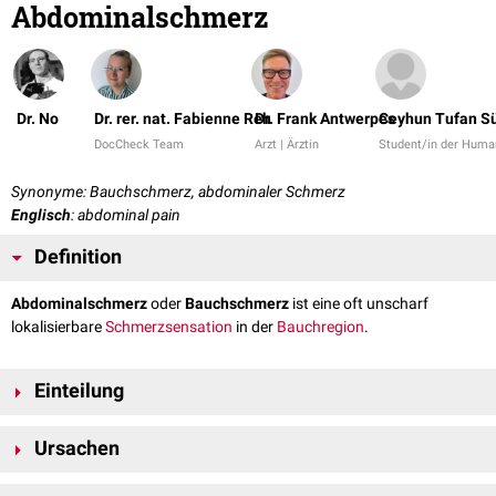
Abdominalschmerz
Dr. No
Dr. rer. nat. Fabienne Reh
Dr. Frank Antwerpes
Ceyhun Tufan S
DocCheck Team
Arzt | Ärztin
Student/in der Huma
Synonyme: Bauchschmerz, abdominaler Schmerz
Englisch
: abdominal pain
Definition
Abdominalschmerz
oder
Bauchschmerz
ist eine oft unscharf
lokalisierbare
Schmerzsensation
in der
Bauchregion
.
Einteilung
...nach Lokalisation
Ursachen
Nach der groben Lokalisation des Schmerzes unterteilt man:
Die Ursachen von Abdominalschmerzen sind vielfältig. Selbst wenn sie