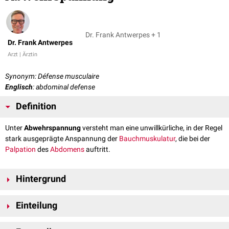
Dr. Frank Antwerpes + 1
Dr. Frank Antwerpes
Arzt | Ärztin
Synonym: Défense musculaire
Englisch
: abdominal defense
Definition
Unter
Abwehrspannung
versteht man eine unwillkürliche, in der Regel
stark ausgeprägte Anspannung der
Bauchmuskulatur
, die bei der
Palpation
des
Abdomens
auftritt.
Hintergrund
Abwehrspannung ist ein Hinweis auf eine Reizung des
Peritoneums
Einteilung
(Bauchfells) bei
Entzündungsprozessen
in der
Bauchhöhle
. Sie ist ein
wichtiger Teil des Symptomenkomplexes, der klinisch als
akutes
lokalisierte Abwehrspannnung
Abdomen
bezeichnet wird.