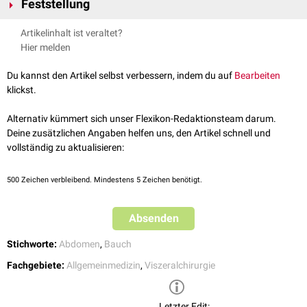
Feststellung
generalisierte Abwehrspannung
Die Abwehrspannung wird manuell durch Palpation des Abdomens
Artikelinhalt ist veraltet?
festgestellt. Bei einer lokalisierten Abwehrspannung ist nur ein
Hier melden
bestimmter Bereich, z.B. der
Oberbauch
, betroffen. Eine generalisierte
Abwehrspannung betrifft das
gesamte
Abdomen.
Du kannst den Artikel selbst verbessern, indem du auf
Bearbeiten
Bei Kindern, sowie bei älteren oder
adipösen
Patienten ist die
klickst.
Abwehrspannung in der Regel weniger deutlich ausgeprägt.
Benzodiazepine
,
Muskelrelaxantien
,
Analgetika
und andere
Alternativ kümmert sich unser Flexikon-Redaktionsteam darum.
Medikamente können die Abwehrspannung reduzieren und dadurch die
Deine zusätzlichen Angaben helfen uns, den Artikel schnell und
Diagnose eines akuten Abdomens verschleiern.
vollständig zu aktualisieren:
500
Zeichen verbleibend. Mindestens 5 Zeichen benötigt.
Absenden
Stichworte:
Abdomen
,
Bauch
Fachgebiete:
Allgemeinmedizin
,
Viszeralchirurgie
Letzter Edit: